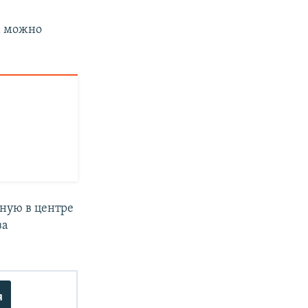
а можно
ную в центре
за
я