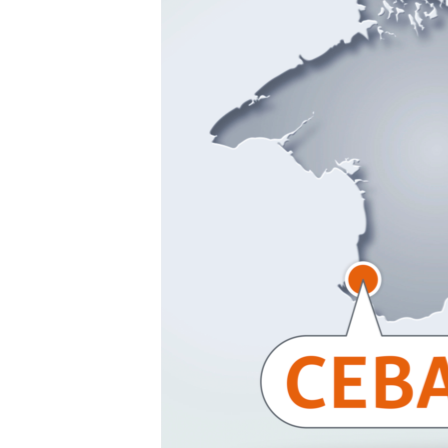
ПОБЕДИТЕЛЕЙ НЕ СУДЯТ?
КРЫМ.НЕПОКОРЕННЫЙ
ELIFBE
УКРАИНСКАЯ ПРОБЛЕМА КРЫМА