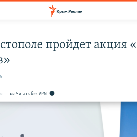
астополе пройдет акция 
в»
25
ся
Читать без VPN