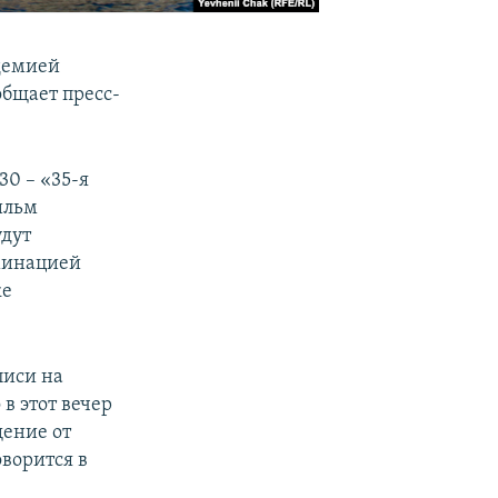
идемией
общает пресс-
30 – «35-я
ильм
удут
ьминацией
ке
писи на
в этот вечер
щение от
оворится в