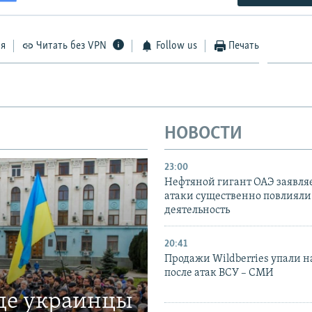
ся
Читать без VPN
Follow us
Печать
НОВОСТИ
23:00
Нефтяной гигант ОАЭ заявляе
атаки существенно повлияли 
деятельность
20:41
Продажи Wildberries упали н
после атак ВСУ – СМИ
где украинцы