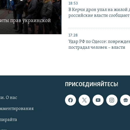
18:53
В Керчи дрон упал на жилой 
российские власти сообщают
щиты прав украинской
17:28
Удар РФ по Одессе: поврежде
пострадал человек – власти
ПРИСОЕДИНЯЙТЕСЬ!
и. О нас
омментирования
опирайта