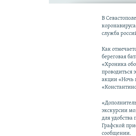
В Севастополе
коронавируса
служба росси
Как отмечаетс
береговая ба
«Хроника обо
проводиться 
акции «Ночь 
«Константино
«Дополнитель
экскурсии мо
для удобства
Графской прис
сообщении.