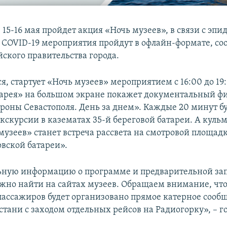
 15-16 мая пройдет акция «Ночь музеев», в связи с эп
 COVID-19 мероприятия пройдут в офлайн-формате, со
йского правительства города.
я, стартует «Ночь музеев» мероприятием с 16:00 до 19:
тарея» на большом экране покажет документальный ф
роны Севастополя. День за днем». Каждые 20 минут б
экскурсии в казематах 35-й береговой батареи. А кул
музеев» станет встреча рассвета на смотровой площад
вской батареи».
ную информацию о программе и предварительной за
жно найти на сайтах музеев. Обращаем внимание, что 
 пассажиров будет организовано прямое катерное сооб
тани с заходом отдельных рейсов на Радиогорку», – г