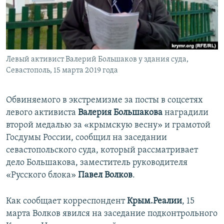
ПРИСОЕДИНЯЙТЕСЬ!
ПОБЕДИТЕЛЕЙ НЕ СУДЯТ?
КРЫМ.НЕПОКОРЕННЫЙ
ELIFBE
Левый активист Валерий Большаков у здания суда,
УКРАИНСКАЯ ПРОБЛЕМА КРЫМА
Севастополь, 15 марта 2019 года
Все сайты RFE/RL
Обвиняемого в экстремизме за посты в соцсетях
левого активиста
Валерия Большакова
наградили
второй медалью за «крымскую весну» и грамотой
Госдумы России, сообщил на заседании
севастопольского суда, который рассматривает
дело Большакова, заместитель руководителя
«Русского блока»
Павел Волков
.
Как сообщает корреспондент
Крым.Реалии
, 15
марта Волков явился на заседание подконтрольного