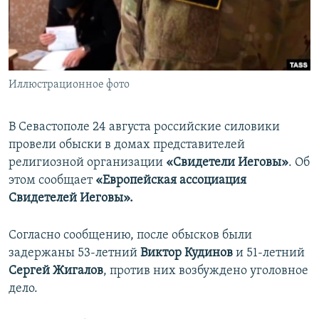
ПРИСОЕДИНЯЙТЕСЬ!
ПОБЕДИТЕЛЕЙ НЕ СУДЯТ?
КРЫМ.НЕПОКОРЕННЫЙ
ELIFBE
Иллюстрационное фото
УКРАИНСКАЯ ПРОБЛЕМА КРЫМА
Все сайты RFE/RL
В Севастополе 24 августа российские силовики
провели обыски в домах представителей
религиозной организации
«Свидетели Иеговы»
. Об
этом сообщает
«Европейская ассоциация
Свидетелей Иеговы».
Согласно сообщению, после обысков были
задержаны 53-летний
Виктор Кудинов
и 51-летний
Сергей Жигалов
, против них возбуждено уголовное
дело.