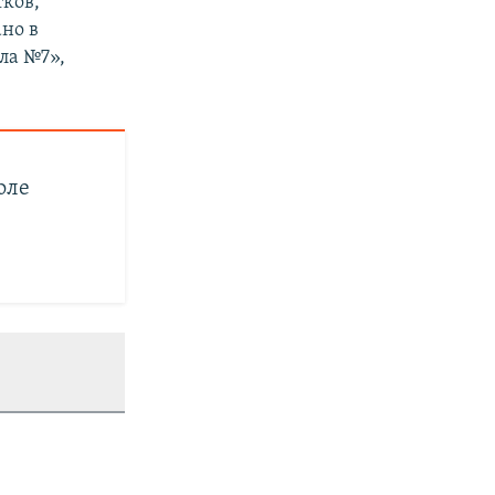
тков,
ано в
ла №7»,
оле