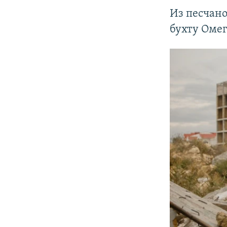
Из песчано
бухту Омег