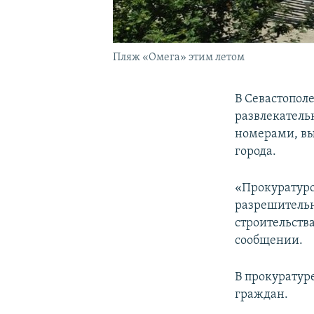
Пляж «Омега» этим летом
В Севастополе
развлекатель
номерами, вы
города.
«Прокуратуро
разрешительн
строительств
сообщении.
В прокуратур
граждан.