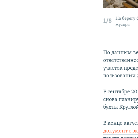
На берегу
1/8
мусора
По данным ве
ответственн
участок предо
пользовании 
В сентябре 20
снова планир
бухты Круглой
В конце авгус
документ с э