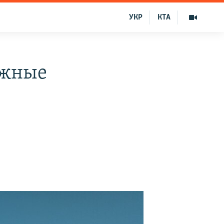
УКР
КТА
ажные