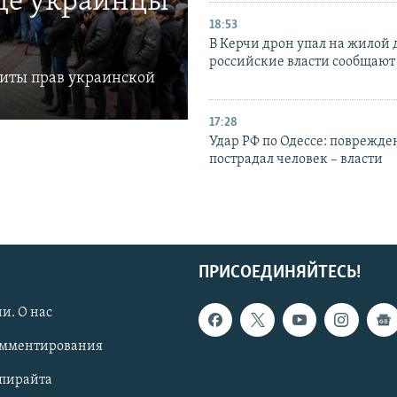
где украинцы
18:53
В Керчи дрон упал на жилой 
российские власти сообщают
щиты прав украинской
17:28
Удар РФ по Одессе: поврежде
пострадал человек – власти
ПРИСОЕДИНЯЙТЕСЬ!
и. О нас
омментирования
опирайта