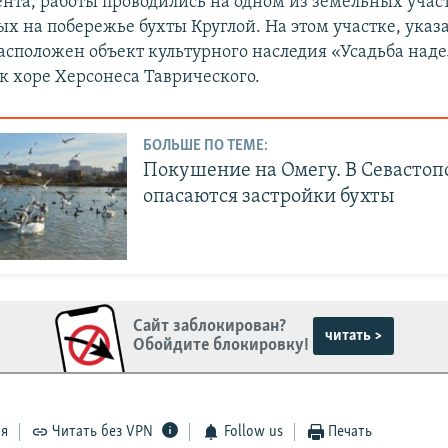
ента, работы проводились на одном из земельных учас
х на побережье бухты Круглой. На этом участке, указ
расположен объект культурного наследия «Усадьба наде
к хоре Херсонеса Таврического.
БОЛЬШЕ ПО ТЕМЕ:
Покушение на Омегу. В Севастоп
опасаются застройки бухты
Сайт заблокирован?
читать >
Обойдите блокировку!
ся
Читать без VPN
Follow us
Печать