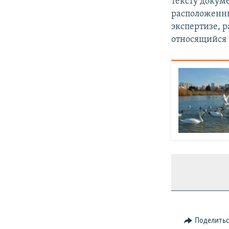
тексту докум
расположенны
экспертизе, 
относящийся 
Поделить