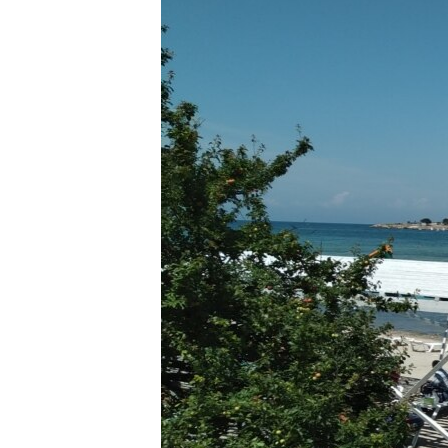
ПОБЕДИТЕЛЕЙ НЕ СУДЯТ?
КРЫМ.НЕПОКОРЕННЫЙ
ELIFBE
УКРАИНСКАЯ ПРОБЛЕМА КРЫМА