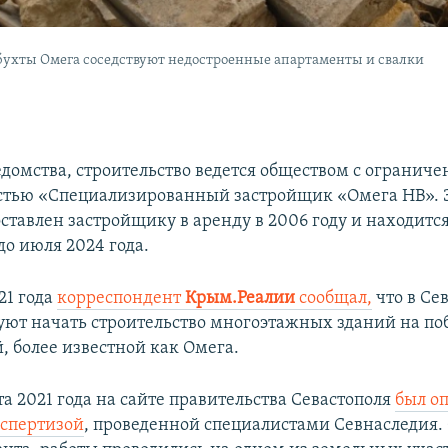
 бухты Омега соседствуют недостроенные апартаменты и свалки
домства, строительство ведется обществом с огранич
остью «Специализированный застройщик «Омега НВ».
ставлен застройщику в аренду в 2006 году и находится
до июля 2024 года.
21 года
корреспондент
Крым.Реалии
сообщал,
что в Се
уют начать строительство многоэтажных зданий на п
, более известной как Омега.
та 2021 года на сайте правительства Севастополя
был о
кспертизой
, проведенной специалистами Севнаследия.