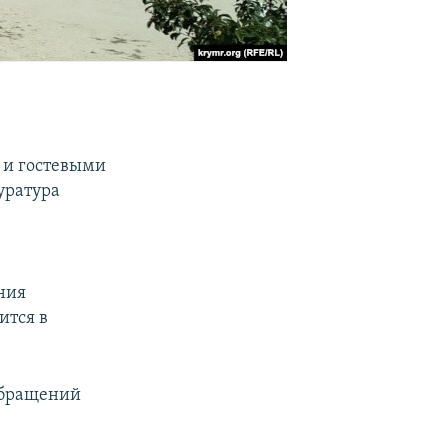
 и гостевыми
уратура
ния
ится в
 обращений