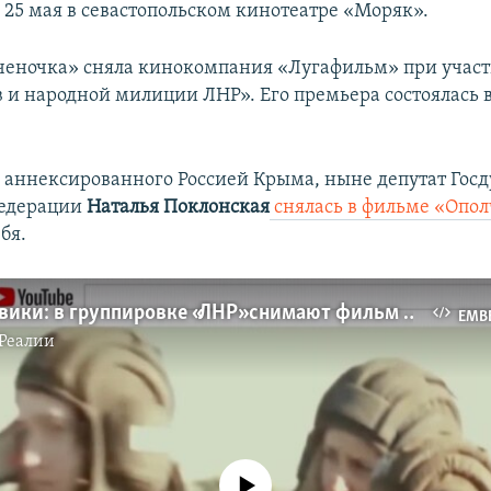
н 25 мая в севастопольском кинотеатре «Моряк».
еночка» сняла кинокомпания «Лугафильм» при учас
 и народной милиции ЛНР». Его премьера состоялась в
 аннексированного Россией Крыма, ныне депутат Гос
Федерации
Наталья Поклонская
снялась в фильме «Опо
бя.
Кино и боевики: в группировке «ЛНР» снимают фильм «Ополченочка» (видео)
EMB
Реалии
No media source currently available