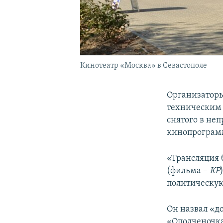
Кинотеатр «Москва» в Севастополе
Организатор
техническим 
снятого в не
кинопрограмм
«Трансляция 
(фильма –
КР
политическую
Он назвал «д
«Ополченочка