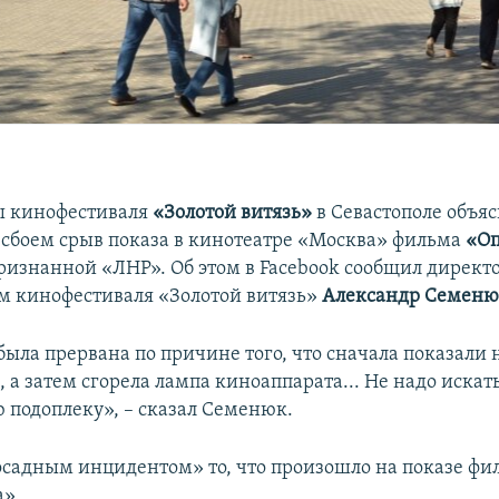
ы кинофестиваля
«Золотой витязь»
в Севастополе объя
сбоем срыв показа в кинотеатре «Москва» фильма
«Оп
признанной «ЛНР». Об этом в Facebook сообщил директ
 кинофестиваля «Золотой витязь»
Александр Семеню
была прервана по причине того, что сначала показали 
), а затем сгорела лампа киноаппарата... Не надо искат
 подоплеку», – сказал Семенюк.
осадным инцидентом» то, что произошло на показе фи
».