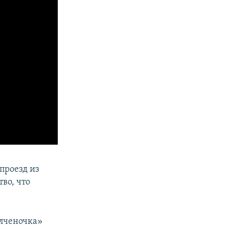
проезд из
во, что
олченочка»