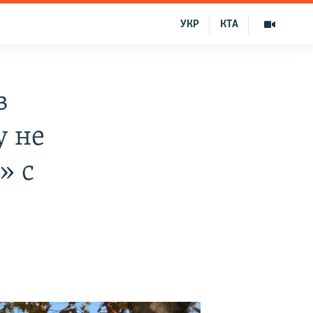
УКР
КТА
в
у не
» с