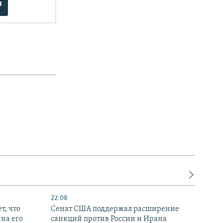
я
22:08
т, что
Сенат США поддержал расширение
на его
санкций против России и Ирана