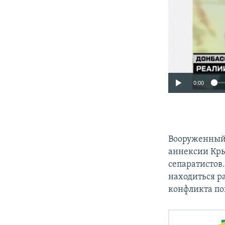
0:00
Вооруженный 
аннексии Кры
сепаратистов.
находиться р
конфликта по