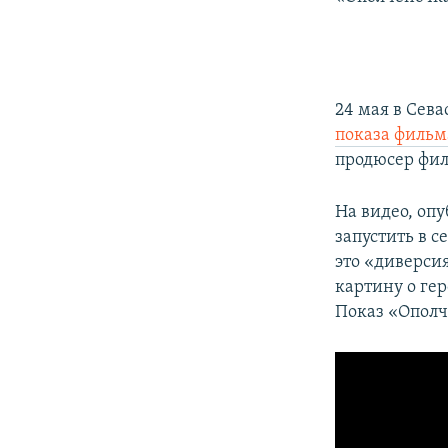
24 мая в Сев
показа фильм
продюсер фи
На видео, оп
запустить в с
это «диверси
картину о ге
Показ «Ополче