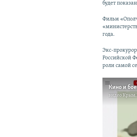
будет показа
Фильм «Ополч
«министерств
года.
Экс-прокурор
Российской 
роли самой се
видео
Крым.