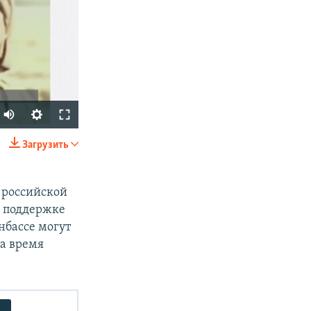
Загрузить
SHARE
 российской
й поддержке
онбассе могут
за время
px
width