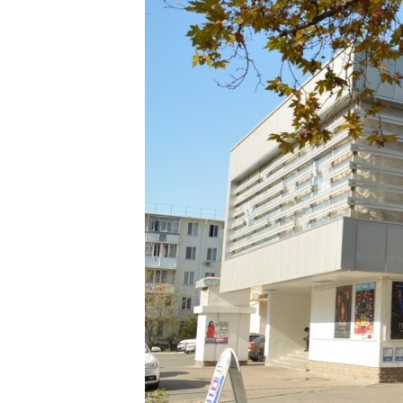
ПОБЕДИТЕЛЕЙ НЕ СУДЯТ?
КРЫМ.НЕПОКОРЕННЫЙ
ELIFBE
УКРАИНСКАЯ ПРОБЛЕМА КРЫМА