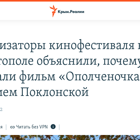
изаторы кинофестиваля 
тополе объяснили, почем
али фильм «Ополченочка
ием Поклонской
12
ся
Читать без VPN