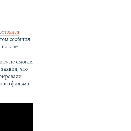
остоялся
этом сообщил
 показе.
ка» не смогли
 заявил, что
трировали
кого фильма.