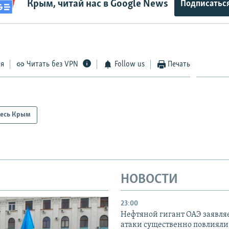
Крым, читай нас в Google News
Подписатьс
ся
Читать без VPN
Follow us
Печать
есь Крым
НОВОСТИ
23:00
Нефтяной гигант ОАЭ заявляе
атаки существенно повлияли 