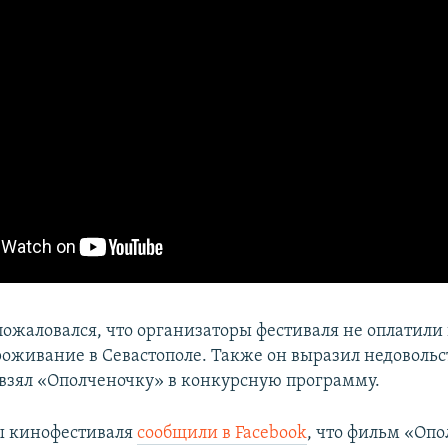
пожаловался, что организаторы фестиваля не оплатили 
роживание в Севастополе. Также он выразил недовольст
 взял «Ополченочку» в конкурсную программу.
ы кинофестиваля
сообщили в Facebook
, что фильм «Оп