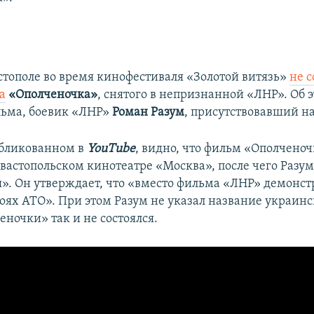
астополе во время кинофестиваля «Золотой витязь»
не с
а
«Ополченочка»
, снятого в непризнанной «ЛНР». Об 
льма, боевик «ЛНР»
Роман Разум
, присутствовавший на
убликованном в
YouTube
, видно, что фильм «Ополченоч
евастопольском кинотеатре «Москва», после чего Разум
я». Он утверждает, что «вместо фильма «ЛНР» демонс
роях АТО». При этом Разум не указал название украинс
ночки» так и не состоялся.