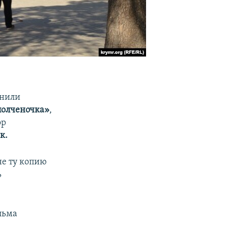
снили
олченочка»
,
ор
к.
не ту копию
ь
льма