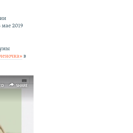
тии
 мае 2019
думы
лченочка»
в
ED
SHARE