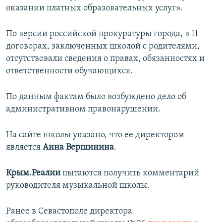
оказании платных образовательных услуг».
ПРИСОЕДИНЯЙТЕСЬ!
ПОБЕДИТЕЛЕЙ НЕ СУДЯТ?
КРЫМ.НЕПОКОРЕННЫЙ
По версии российской прокуратуры города, в 11
ELIFBE
договорах, заключенных школой с родителями,
отсутствовали сведения о правах, обязанностях и
УКРАИНСКАЯ ПРОБЛЕМА КРЫМА
ответственности обучающихся.
Все сайты RFE/RL
По данным фактам было возбуждено дело об
административном правонарушении.
На сайте школы указано, что ее директором
является
Анна Вершинина
.
Крым.Реалии
пытаются получить комментарий
руководителя музыкальной школы.
Ранее в Севастополе директора