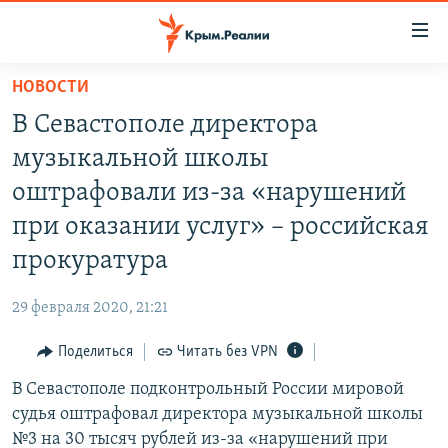
Доступность
ссылки
Вернуться
НОВОСТИ
к
НОВОСТИ
В Севастополе директора
основному
СПЕЦПРОЕКТЫ
содержанию
музыкальной школы
ВОДА
Вернутся
ГРУЗ 200
оштрафовали из-за «нарушений
к
ИСТОРИЯ
КАРТА ВОЕННЫХ ОБЪЕКТОВ КРЫМА
при оказании услуг» – российская
главной
ЕЩЕ
11 ЛЕТ ОККУПАЦИИ КРЫМА. 11 ИСТОРИЙ СОПРОТИВЛЕНИЯ
навигации
прокуратура
Вернутся
РАДІО СВОБОДА
ИНТЕРАКТИВ
к
29 февраля 2020, 21:21
КАК ОБОЙТИ БЛОКИРОВКУ
ИНФОГРАФИКА
поиску
Поделиться
Читать без VPN
ТЕЛЕПРОЕКТ КРЫМ.РЕАЛИИ
Українською
В Севастополе подконтрольный России мировой
СОВЕТЫ ПРАВОЗАЩИТНИКОВ
Qırımtatar
судья оштрафовал директора музыкальной школы
ПРОПАВШИЕ БЕЗ ВЕСТИ
№3 на 30 тысяч рублей из-за «нарушений при