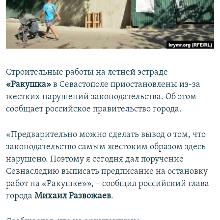
ПРИСОЕДИНЯЙТЕСЬ!
ПОБЕДИТЕЛЕЙ НЕ СУДЯТ?
КРЫМ.НЕПОКОРЕННЫЙ
ELIFBE
УКРАИНСКАЯ ПРОБЛЕМА КРЫМА
Строительные работы на летней эстраде
Все сайты RFE/RL
«Ракушка»
в Севастополе приостановлены из-за
жестких нарушений законодательства. Об этом
сообщает российское правительство города.
«Предварительно можно сделать вывод о том, что
законодательство самым жестоким образом здесь
нарушено. Поэтому я сегодня дал поручение
Севнаследию выписать предписание на остановку
работ на «Ракушке»», – сообщил российский глава
города
Михаил Развожаев
.