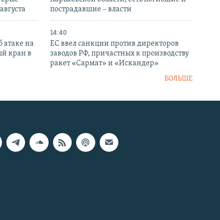
 августа
пострадавшие – власти
14:40
 атаке на
ЕС ввел санкции против директоров
й кран в
заводов РФ, причастных к производству
ракет «Сармат» и «Искандер»
БОЛЬШЕ