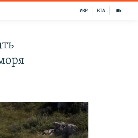
УКР
КТА
ать
моря