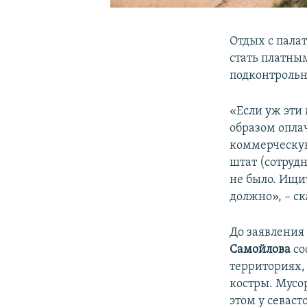
Отдых с пала
стать платны
подконтрольн
«Если уж эти
образом опла
коммерческую
штат (сотрудн
не было. Ищи
должно», – ск
До заявления
Самойлова
со
территориях,
костры. Мусо
этом у севаст