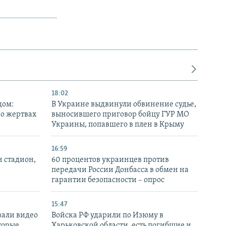
18:02
дом:
В Украине выдвинули обвинение судье,
 о жертвах
выносившего приговор бойцу ГУР МО
Украины, попавшего в плен в Крыму
16:59
н стадион,
60 процентов украинцев против
передачи России Донбасса в обмен на
гарантии безопасности – опрос
15:47
вали видео
Войска РФ ударили по Изюму в
торые
Харьковской области, есть погибшие и