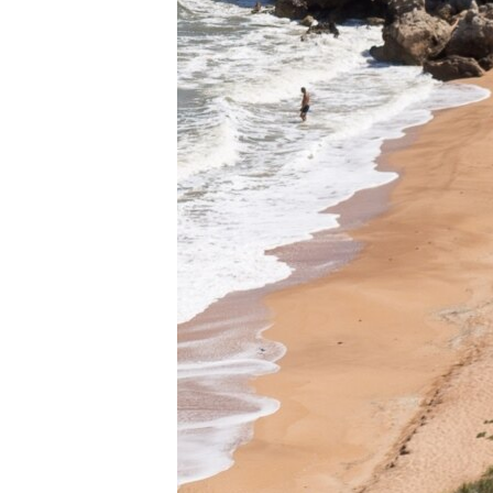
ПОБЕДИТЕЛЕЙ НЕ СУДЯТ?
КРЫМ.НЕПОКОРЕННЫЙ
ELIFBE
УКРАИНСКАЯ ПРОБЛЕМА КРЫМА