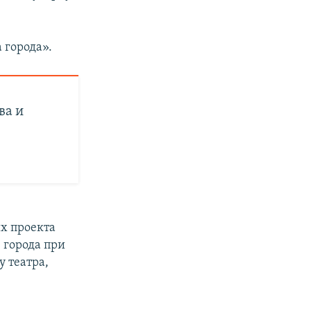
 города».
ва и
их проекта
 города при
 театра,