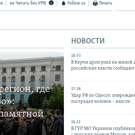
ся
Читать без VPN
Follow us
Печать
НОВОСТИ
18:53
В Керчи дрон упал на жилой 
российские власти сообщают
егион, где
17:28
Удар РФ по Одессе: поврежде
о»:
пострадал человек – власти
 памятной
16:22
В ГУР МО Украины опублико
с морских дронов Magura, ко