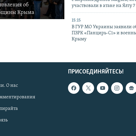
новления об
участвовали в атаке на Ялту 7
общины Крыма
15:15
В ГУР МО Украины заявили об
ПЗРК «Панцирь-С1» и военны
Крыму
ПРИСОЕДИНЯЙТЕСЬ!
и. О нас
омментирования
опирайта
вязь