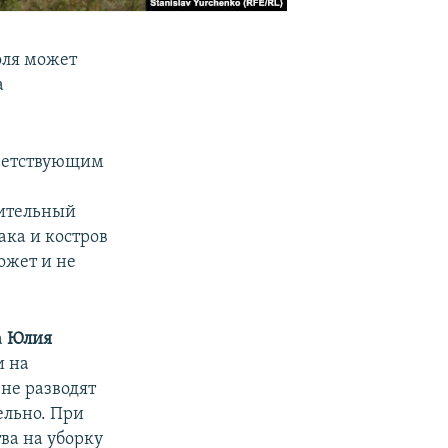
оля может
а
тветствующим
нительный
ака и костров
ожет и не
а
Юлия
и на
не разводят
ельно. При
ва на уборку