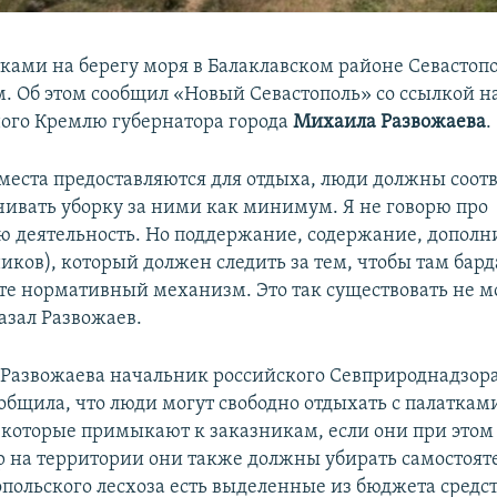
тками на берегу моря в Балаклавском районе Севастоп
м. Об этом сообщил «Новый Севастополь» со ссылкой н
ого Кремлю губернатора города
Михаила Развожаева
.
 места предоставляются для отдыха, люди должны соо
чивать уборку за ними как минимум. Я не говорю про
 деятельность. Но поддержание, содержание, допол
иков), который должен следить за тем, чтобы там бард
те нормативный механизм. Это так существовать не м
азал Развожаев.
 Развожаева начальник российского Севприроднадзор
общила, что люди могут свободно отдыхать с палаткам
 которые примыкают к заказникам, если они при этом 
р на территории они также должны убирать самостоят
опольского лесхоза есть выделенные из бюджета средст