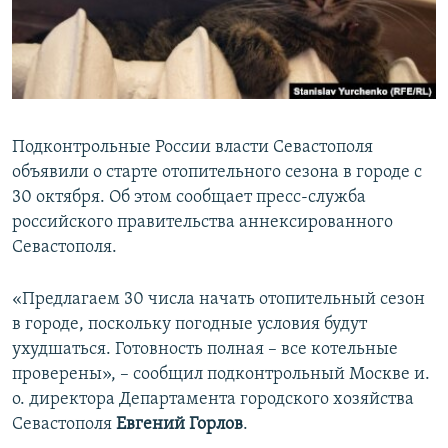
ПРИСОЕДИНЯЙТЕСЬ!
ПОБЕДИТЕЛЕЙ НЕ СУДЯТ?
КРЫМ.НЕПОКОРЕННЫЙ
ELIFBE
УКРАИНСКАЯ ПРОБЛЕМА КРЫМА
Подконтрольные России власти Севастополя
Все сайты RFE/RL
объявили о старте отопительного сезона в городе с
30 октября. Об этом сообщает пресс-служба
российского правительства аннексированного
Севастополя.
«Предлагаем 30 числа начать отопительный сезон
в городе, поскольку погодные условия будут
ухудшаться. Готовность полная – все котельные
проверены», – сообщил подконтрольный Москве и.
о. директора Департамента городского хозяйства
Севастополя
Евгений Горлов
.