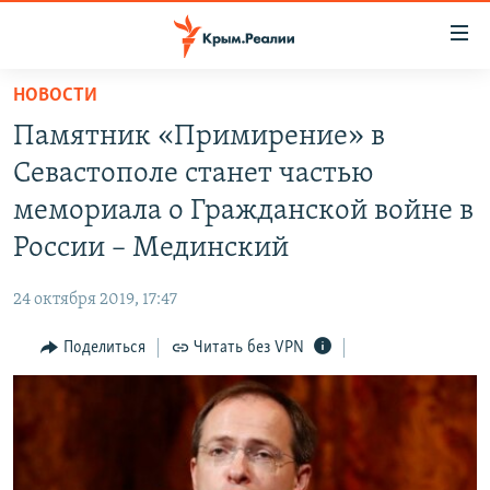
Доступность
ссылки
Вернуться
НОВОСТИ
к
НОВОСТИ
Памятник «Примирение» в
основному
СПЕЦПРОЕКТЫ
содержанию
Севастополе станет частью
ВОДА
Вернутся
ГРУЗ 200
мемориала о Гражданской войне в
к
ИСТОРИЯ
КАРТА ВОЕННЫХ ОБЪЕКТОВ КРЫМА
России – Мединский
главной
ЕЩЕ
11 ЛЕТ ОККУПАЦИИ КРЫМА. 11 ИСТОРИЙ СОПРОТИВЛЕНИЯ
навигации
24 октября 2019, 17:47
Вернутся
РАДІО СВОБОДА
ИНТЕРАКТИВ
к
Поделиться
Читать без VPN
КАК ОБОЙТИ БЛОКИРОВКУ
ИНФОГРАФИКА
поиску
ТЕЛЕПРОЕКТ КРЫМ.РЕАЛИИ
Українською
СОВЕТЫ ПРАВОЗАЩИТНИКОВ
Qırımtatar
ПРОПАВШИЕ БЕЗ ВЕСТИ