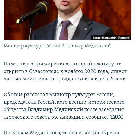
ПРИСОЕДИНЯЙТЕСЬ!
ПОБЕДИТЕЛЕЙ НЕ СУДЯТ?
КРЫМ.НЕПОКОРЕННЫЙ
ELIFBE
УКРАИНСКАЯ ПРОБЛЕМА КРЫМА
Все сайты RFE/RL
Министр культуры России Владимир Мединский
Памятник «Примирение», который планируют
открыть в Севастополе к ноябрю 2020 года, станет
частью мемориала о Гражданской войне в России.
Об этом рассказал министр культуры России,
председатель Российского военно-исторического
общества
Владимир Мединский
после заседания
творческого совета организации, сообщает
ТАСС
.
По словам Мединского, творческий конкурс на