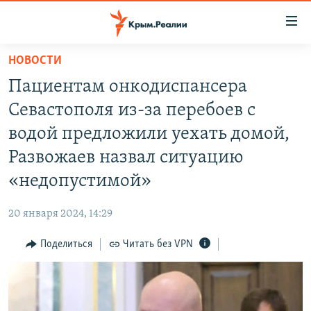
Доступность
ссылки
Вернуться
НОВОСТИ
к
НОВОСТИ
Пациентам онкодиспансера
основному
СПЕЦПРОЕКТЫ
содержанию
Севастополя из-за перебоев с
ВОДА
Вернутся
ГРУЗ 200
водой предложили уехать домой,
к
ИСТОРИЯ
КАРТА ВОЕННЫХ ОБЪЕКТОВ КРЫМА
Развожаев назвал ситуацию
главной
ЕЩЕ
11 ЛЕТ ОККУПАЦИИ КРЫМА. 11 ИСТОРИЙ СОПРОТИВЛЕНИЯ
навигации
«недопустимой»
Вернутся
РАДІО СВОБОДА
ИНТЕРАКТИВ
к
20 января 2024, 14:29
КАК ОБОЙТИ БЛОКИРОВКУ
ИНФОГРАФИКА
поиску
Поделиться
Читать без VPN
ТЕЛЕПРОЕКТ КРЫМ.РЕАЛИИ
Українською
СОВЕТЫ ПРАВОЗАЩИТНИКОВ
Qırımtatar
ПРОПАВШИЕ БЕЗ ВЕСТИ