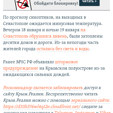
читать >
Обойдите блокировку!
По прогнозу синоптиков, на выходных в
Севастополе ожидается минусовая температура.
Вечером 18 января и ночью 19 января
на
Севастополь обрушился ливень
, были затоплены
десятки домов и дороги. Из-за непогоды часть
жителей города
остались без света и воды
.
Ранее МЧС РФ объявляло
штормовое
предупреждение
на Крымском полуострове из-за
ожидающихся сильных дождей.
Роскомнадзор пытается заблокировать
доступ к
сайту Крым.Реалии. Беспрепятственно читать
Крым.Реалии можно с помощью
зеркального сайта:
https://d33h376wl4q12e.cloudfront.net/
следите за