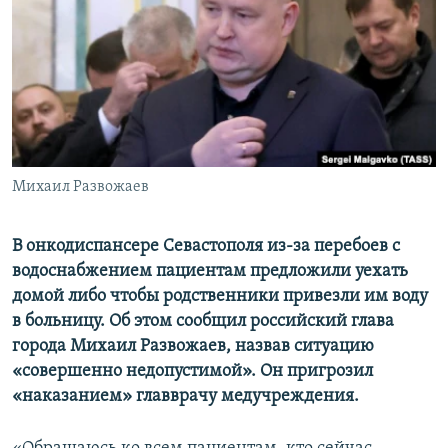
ПРИСОЕДИНЯЙТЕСЬ!
ПОБЕДИТЕЛЕЙ НЕ СУДЯТ?
КРЫМ.НЕПОКОРЕННЫЙ
ELIFBE
УКРАИНСКАЯ ПРОБЛЕМА КРЫМА
Все сайты RFE/RL
Михаил Развожаев
В онкодиспансере Севастополя из-за перебоев с
водоснабжением пациентам предложили уехать
домой либо чтобы родственники привезли им воду
в больницу. Об этом сообщил российский глава
города Михаил Развожаев, назвав ситуацию
«совершенно недопустимой». Он пригрозил
«наказанием» главврачу медучреждения.