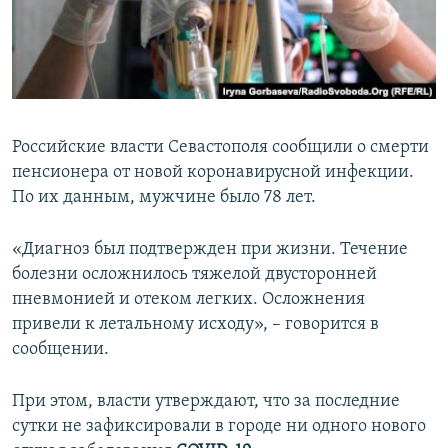
ПРИСОЕДИНЯЙТЕСЬ!
ПОБЕДИТЕЛЕЙ НЕ СУДЯТ?
КРЫМ.НЕПОКОРЕННЫЙ
ELIFBE
УКРАИНСКАЯ ПРОБЛЕМА КРЫМА
Российские власти Севастополя сообщили о смерти
Все сайты RFE/RL
пенсионера от новой коронавирусной инфекции.
По их данным, мужчине было 78 лет.
«Диагноз был подтвержден при жизни. Течение
болезни осложнилось тяжелой двусторонней
пневмонией и отеком легких. Осложнения
привели к летальному исходу», – говорится в
сообщении.
При этом, власти утверждают, что за последние
сутки не зафиксировали в городе ни одного нового