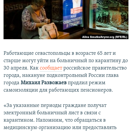
ПРИСОЕДИНЯЙТЕСЬ!
ПОБЕДИТЕЛЕЙ НЕ СУДЯТ?
КРЫМ.НЕПОКОРЕННЫЙ
ELIFBE
УКРАИНСКАЯ ПРОБЛЕМА КРЫМА
Все сайты RFE/RL
Работающие севастопольцы в возрасте 65 лет и
старше могут уйти на больничный по карантину до
30 апреля. Как
сообщает
российское правительство
города, накануне подконтрольный России глава
города
Михаил Развожаев
продлил режим
самоизоляции для работающих пенсионеров.
«За указанные периоды граждане получат
электронный больничный лист в связи с
карантином. Напомним, что обращаться в
медицинскую организацию или предоставлять