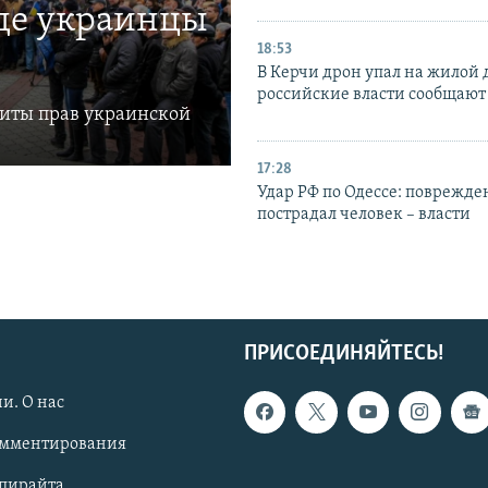
где украинцы
18:53
В Керчи дрон упал на жилой 
российские власти сообщают
щиты прав украинской
17:28
Удар РФ по Одессе: поврежде
пострадал человек – власти
ПРИСОЕДИНЯЙТЕСЬ!
и. О нас
омментирования
опирайта