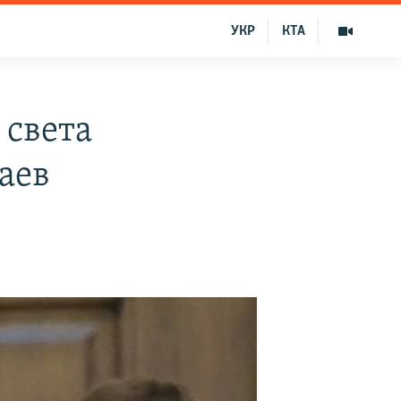
УКР
КТА
 света
жаев