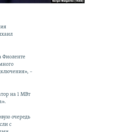
ния
ихаил
а Фиоленте
 много
дключения», –
тор на 1 МВт
а».
рвую очередь
Если с
ными