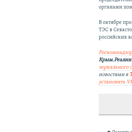
органами пом
В октябре пр
ТЭС в Севасто
российских в
Роскомнадзор
Крым.Реалии
зеркального 
новостями в
установить V