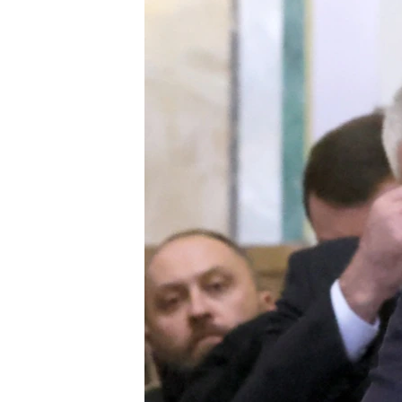
ПОБЕДИТЕЛЕЙ НЕ СУДЯТ?
КРЫМ.НЕПОКОРЕННЫЙ
ELIFBE
УКРАИНСКАЯ ПРОБЛЕМА КРЫМА