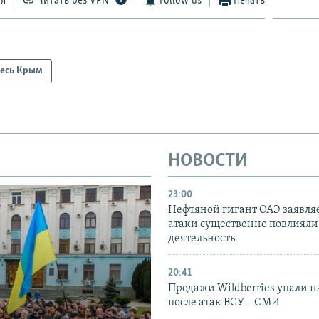
ся
Читать без VPN
Follow us
Печать
есь Крым
НОВОСТИ
23:00
Нефтяной гигант ОАЭ заявляе
атаки существенно повлияли 
деятельность
20:41
Продажи Wildberries упали н
после атак ВСУ – СМИ