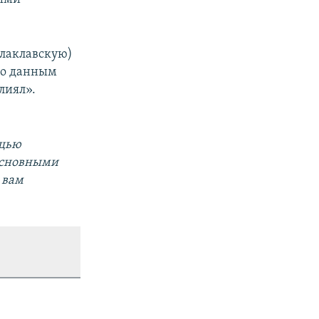
алаклавскую)
 По данным
лиял».
ощью
основными
 вам