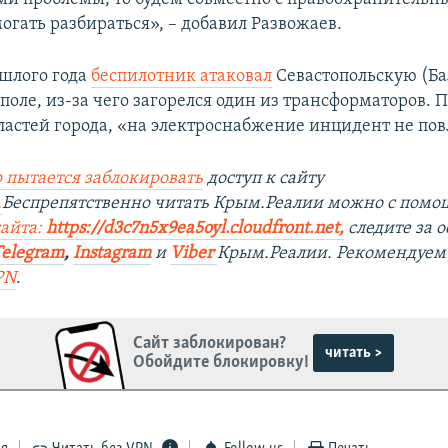
огать разбираться», – добавил Развожаев.
ошлого года
беспилотник атаковал
Севастопольскую (Б
поле, из-за чего загорелся один из трансформаторов.
ластей города, «на электроснабжение инцидент не пов
 пытается заблокировать
доступ к сайту
.
Беспрепятственно читать Крым.Реалии можно с пом
сайта:
https://d3c7n5x9ea5oyl.cloudfront.net,
следите за 
Telegram
,
Instagram
и
Viber
Крым.Реалии. Рекомендуем
PN
.
Сайт заблокирован?
читать >
Обойдите блокировку!