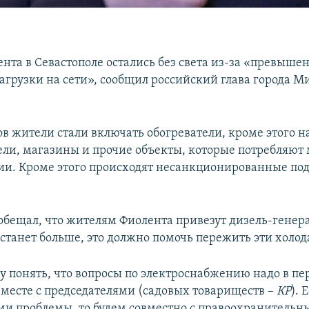
нта в Севастополе остались без света из-за «превыше
агрузки на сети», сообщил российский глава города М
ов жители стали включать обогреватели, кроме этого н
ели, магазины и прочие объекты, которые потребляют
ии. Кроме этого происходят несанкционированные по
обещал, что жителям Фиолента привезут дизель-генера
станет больше, это должно помочь пережить эти холод
 понять, что вопросы по электроснабжению надо в пе
вместе с председателями (садовых товариществ –
КР
). 
ми проблемы, то будем совместно с правоохранитель