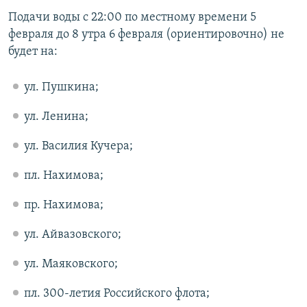
ПРИСОЕДИНЯЙТЕСЬ!
ПОБЕДИТЕЛЕЙ НЕ СУДЯТ?
Подачи воды с 22:00 по местному времени 5
февраля до 8 утра 6 февраля (ориентировочно) не
КРЫМ.НЕПОКОРЕННЫЙ
будет на:
ELIFBE
ул. Пушкина;
УКРАИНСКАЯ ПРОБЛЕМА КРЫМА
Все сайты RFE/RL
ул. Ленина;
ул. Василия Кучера;
пл. Нахимова;
пр. Нахимова;
ул. Айвазовского;
ул. Маяковского;
пл. 300-летия Российского флота;