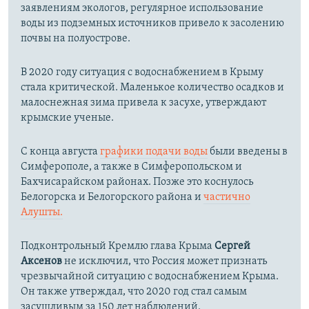
заявлениям экологов, регулярное использование
воды из подземных источников привело к засолению
почвы на полуострове.
В 2020 году ситуация с водоснабжением в Крыму
стала критической. Маленькое количество осадков и
малоснежная зима привела к засухе, утверждают
крымские ученые.
С конца августа
графики подачи воды
были введены в
Симферополе, а также в Симферопольском и
Бахчисарайском районах. Позже это коснулось
Белогорска и Белогорского района и
частично
Алушты.
Подконтрольный Кремлю глава Крыма
Сергей
Аксенов
не исключил, что Россия может признать
чрезвычайной ситуацию с водоснабжением Крыма.
Он также утверждал, что 2020 год стал самым
засушливым за 150 лет наблюдений.​