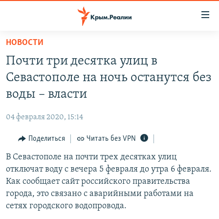
Доступность
ссылки
Вернуться
НОВОСТИ
к
НОВОСТИ
Почти три десятка улиц в
основному
СПЕЦПРОЕКТЫ
содержанию
Севастополе на ночь останутся без
ВОДА
Вернутся
ГРУЗ 200
воды – власти
к
ИСТОРИЯ
КАРТА ВОЕННЫХ ОБЪЕКТОВ КРЫМА
главной
04 февраля 2020, 15:14
ЕЩЕ
11 ЛЕТ ОККУПАЦИИ КРЫМА. 11 ИСТОРИЙ СОПРОТИВЛЕНИЯ
навигации
Вернутся
Поделиться
Читать без VPN
РАДІО СВОБОДА
ИНТЕРАКТИВ
к
В Севастополе на почти трех десятках улиц
КАК ОБОЙТИ БЛОКИРОВКУ
ИНФОГРАФИКА
поиску
отключат воду с вечера 5 февраля до утра 6 февраля.
ТЕЛЕПРОЕКТ КРЫМ.РЕАЛИИ
Как сообщает сайт российского правительства
Українською
города, это связано с аварийными работами на
СОВЕТЫ ПРАВОЗАЩИТНИКОВ
Qırımtatar
сетях городского водопровода.
ПРОПАВШИЕ БЕЗ ВЕСТИ