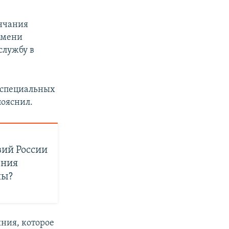
ончания
имени
службу в
 специальных
пояснил.
вий России
ения
ны?
яния, которое