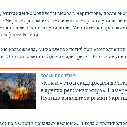
м, Михайленко родился и вырос в Чернигове, после ок
я в Черноморском высшем военно-морском училище 
евастополе. Окончив училище, Михайленко проходил 
ом флоте России.
нию Развожаева, Михайленко погиб при «выполнении
и. О каких именно задачах идет речь – Развожаев не 
БОЛЬШЕ ПО ТЕМЕ:
«Крым – это плацдарм для дейст
в других регионах мира». Намер
Путина выходят за рамки Украи
ойна в Сирии началась весной 2011 года с противосто