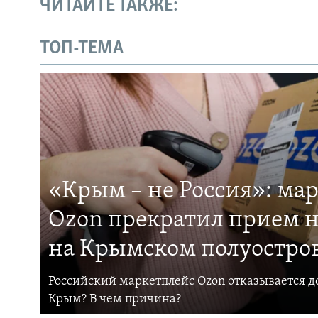
ЧИТАЙТЕ ТАКЖЕ:
ТОП-ТЕМА
«Крым – не Россия»: ма
Ozon прекратил прием н
на Крымском полуостро
Российский маркетплейс Ozon отказывается до
Крым? В чем причина?