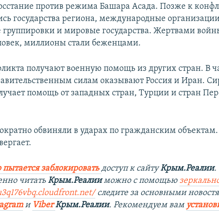
восстание против режима Башара Асада. Позже к конф
сь государства региона, международные организации
 группировки и мировые государства. Жертвами войны
ловек, миллионы стали беженцами.
ликта получают военную помощь из других стран. В ч
авительственным силам оказывают Россия и Иран. С
лучает помощь от западных стран, Турции и стран Пе
ократно обвиняли в ударах по гражданским объектам.
вергает.
 пытается заблокировать
доступ к сайту
Крым.Реалии
.
енно читать
Крым.Реалии
можно с помощью
зеркально
u3q176vbq.cloudfront.net/
следите за основными новост
tagram
и
Viber
Крым.Реалии
. Рекомендуем вам
установ