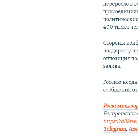
переросло в 
присоединили
политические
400 тысяч че
Стороны конф
поддержку пр
оппозиция по
залива.
Россию неодн
сообщения от
Роскомнадзор
Беспрепятств
https://d32rw
Telegram
,
Ins