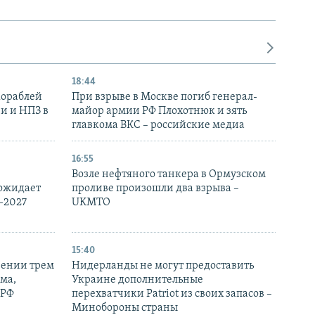
18:44
кораблей
При взрыве в Москве погиб генерал-
и и НПЗ в
майор армии РФ Плохотнюк и зять
главкома ВКС – российские медиа
16:55
Возле нефтяного танкера в Ормузском
 ожидает
проливе произошли два взрыва –
-2027
UKMTO
15:40
рении трем
Нидерланды не могут предоставить
ма,
Украине дополнительные
 РФ
перехватчики Patriot из своих запасов –
Минобороны страны