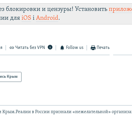
ез блокировки и цензуры! Установить
прилож
лии для
iOS
і
Android
.
ся
Читать без VPN
Follow us
Печать
есь Крым
и Крым.Реалии в России признали «нежелательной» организ