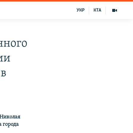
УКР
КТА
нного
ии
ев
 Николая
 города