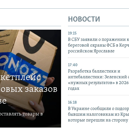
НОВОСТИ
19:15
В СБУ заявили о поражении 
береговой охраны ФСБ в Керч
российском Ярославле
17:40
Разработка баллистики и
ркетплейс
антибаллистики: Зеленский
«нужных результатов» в 2026
овых заказов
годах
ве
16:18
В Украине сообщили о подоз
ставлять товары в
бывшим налоговикам из Кры
которые перешли на сторону