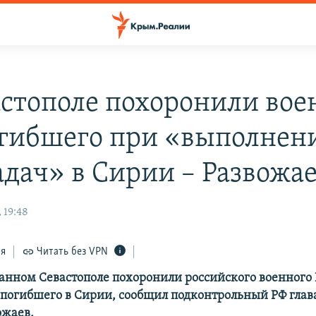
астополе похоронили вое
огибшего при «выполнен
адач» в Сирии – Развожа
 19:48
ся
Читать без VPN
анном Севастополе похоронили российского военного
погибшего в Сирии, сообщил подконтрольный РФ глава
ожаев.