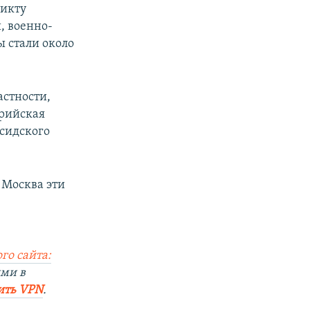
ликту
, военно-
 стали около
астности,
ирийская
рсидского
 Москва эти
го сайта:
ями в
ить VPN
.