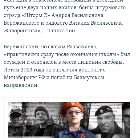
«Сегодня в Севастополе проводили в последний
ПРИСОЕДИНЯЙТЕСЬ!
ПОБЕДИТЕЛЕЙ НЕ СУДЯТ?
путь еще двух наших воинов: бойца штурмового
отряда «Шторм Z» Андрея Васильевича
КРЫМ.НЕПОКОРЕННЫЙ
Бережанского и рядового Виталия Васильевича
ELIFBE
Жаворонкова», – написал он.
УКРАИНСКАЯ ПРОБЛЕМА КРЫМА
Бережанский, по словам Развожаева,
Все сайты RFE/RL
«практически сразу после окончания школы» был
осужден и отправлен в места лишения свободы.
Летом 2023 года он заключил контракт с
Минобороны РФ и погиб на Бахмутском
направлении.