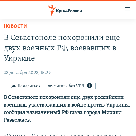
Доступность
ссылки
Вернуться
НОВОСТИ
к
НОВОСТИ
В Севастополе похоронили еще
основному
СПЕЦПРОЕКТЫ
содержанию
двух военных РФ, воевавших в
ВОДА
Вернутся
ГРУЗ 200
Украине
к
ИСТОРИЯ
КАРТА ВОЕННЫХ ОБЪЕКТОВ КРЫМА
главной
23 декабря 2023, 15:29
ЕЩЕ
11 ЛЕТ ОККУПАЦИИ КРЫМА. 11 ИСТОРИЙ СОПРОТИВЛЕНИЯ
навигации
Вернутся
Поделиться
Читать без VPN
РАДІО СВОБОДА
ИНТЕРАКТИВ
к
В Севастополе похоронили еще двух российских
КАК ОБОЙТИ БЛОКИРОВКУ
ИНФОГРАФИКА
поиску
военных, участвовавших в войне против Украины,
ТЕЛЕПРОЕКТ КРЫМ.РЕАЛИИ
сообщил назначенный РФ глава города Михаил
Українською
Развожаев.
СОВЕТЫ ПРАВОЗАЩИТНИКОВ
Qırımtatar
ПРОПАВШИЕ БЕЗ ВЕСТИ