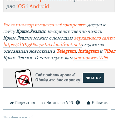
для
iOS
і
Android
.
Роскомнадзор пытается заблокировать
доступ к
сайту
Крым.Реалии
. Беспрепятственно читать
Крым.Реалии можно с помощью
зеркального сайта:
https://d101g65ucpz1uj.cloudfront.net/
следите за
основными новостями в
Telegram
,
Instagram
и
Viber
Крым.Реалии. Рекомендуем вам
установить VPN
.
Сайт заблокирован?
читать >
Обойдите блокировку!
Поделиться
Читать без VPN
Follow us
This item is part of