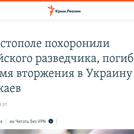
астополе похоронили
йского разведчика, поги
емя вторжения в Украину
жаев
3:37
ся
Читать без VPN