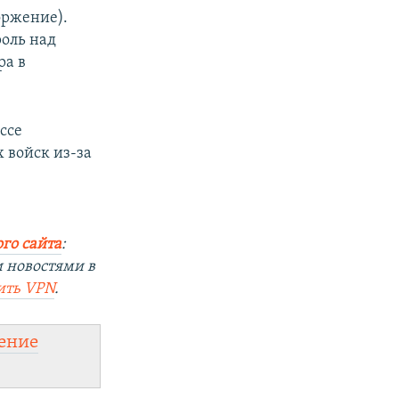
оржение).
оль над
ра в
ссе
 войск из-за
го сайта
:
 новостями в
ить
VPN
.
ение