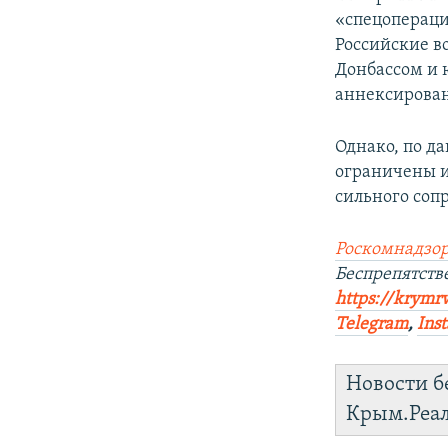
«спецопераци
Российские в
Донбассом и 
аннексирован
Однако, по д
ограничены и
сильного соп
Роскомнадзор
Беспрепятств
https://krymr
Telegram
,
Ins
Новости б
Крым.Реа