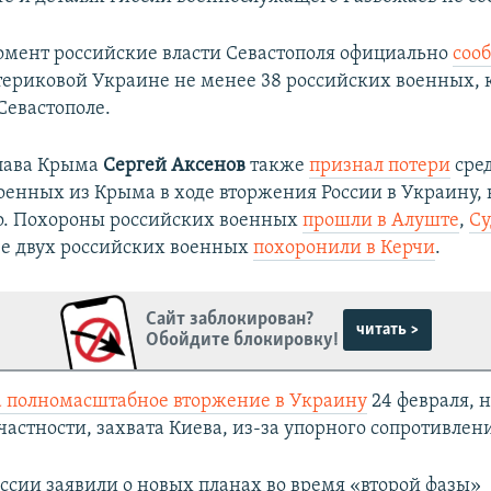
мент российские власти Севастополя официально
соо
ериковой Украине не менее 38 российских военных, 
Севастополе.
глава Крыма
Сергей Аксенов
также
признал потери
сре
оенных из Крыма в ходе вторжения России в Украину, 
о. Похороны российских военных
прошли в Алуште
,
Су
ее двух российских военных
похоронили в Керчи
.
Сайт заблокирован?
читать >
Обойдите блокировку!
а полномасштабное вторжение в Украину
24 февраля, н
частности, захвата Киева, из-за упорного сопротивлен
оссии заявили о новых планах во время «второй фазы»