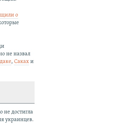
бщили о
которые
ди
но не назвал
даке
,
Саках
и
о не достигла
ия украинцев.