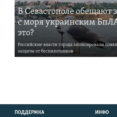
В Севастополе обещают 
с моря украинским БпЛА
это?
Российские власти города анонсировали появ
защиты от беспилотников
ПОДДЕРЖКА
ИНФО