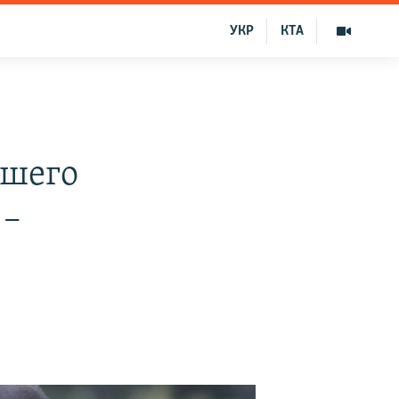
УКР
КТА
бшего
 –