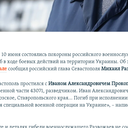
е 10 июня состоялись похороны российского военнослу
б в ходе боевых действий на территории Украины. Об 
але
сообщил российский глава Севастополя
Михаил Ра
астополь простился с
Иваном Александровичем Проко
енной части 43071, разведчиком. Иван Александрович
озское, Ставропольского края... Погиб при исполнени
мя специальной военной операции на Украине», – напи
те и деталях гибели военнослужащего Развожаев не с