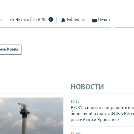
ся
Читать без VPN
Follow us
Печать
есь Крым
НОВОСТИ
19:15
В СБУ заявили о поражении 
береговой охраны ФСБ в Керч
российском Ярославле