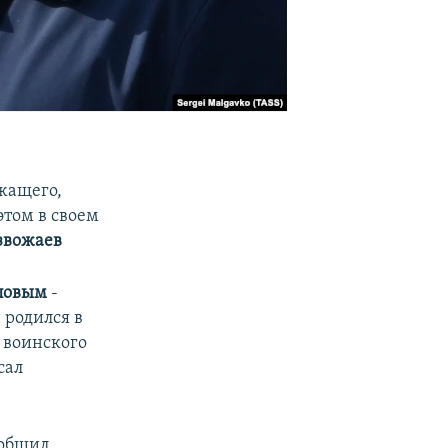
жащего,
этом в своем
звожаев
повым
-
 родился в
и воинского
сал
ообщил.