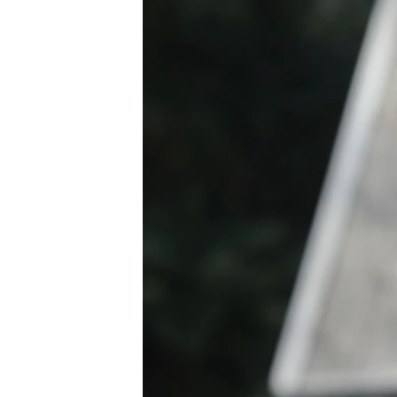
ПОБЕДИТЕЛЕЙ НЕ СУДЯТ?
КРЫМ.НЕПОКОРЕННЫЙ
ELIFBE
УКРАИНСКАЯ ПРОБЛЕМА КРЫМА