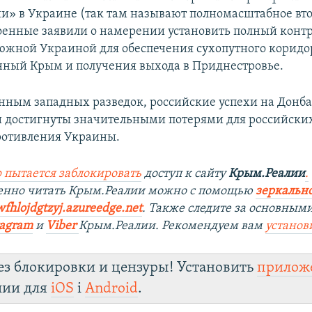
и» в Украине (так там называют полномасштабное вт
оенные заявили о намерении установить полный контр
южной Украиной для обеспечения сухопутного коридо
ный Крым и получения выхода в Приднестровье.
анным западных разведок, российские успехи на Донба
 достигнуты значительными потерями для российских
ротивления Украины.
 пытается заблокировать
доступ к сайту
Крым.Реалии
.
енно читать Крым.Реалии можно с помощью
зеркально
wfhlojdgtzyj.azureedge.net
.
Также следите за основными
tagram
и
Viber
Крым.Реалии. Рекомендуем вам
установ
ез блокировки и цензуры! Установить
прилож
лии для
iOS
і
Android
.