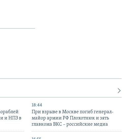
18:44
кораблей
При взрыве в Москве погиб генерал-
и и НПЗ в
майор армии РФ Плохотнюк и зять
главкома ВКС – российские медиа