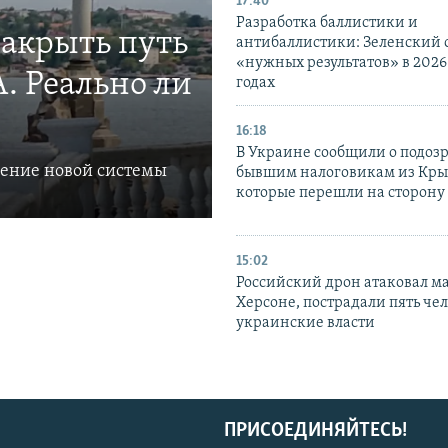
17:40
Разработка баллистики и
закрыть путь
антибаллистики: Зеленский
«нужных результатов» в 2026
. Реально ли
годах
16:18
В Украине сообщили о подоз
ление новой системы
бывшим налоговикам из Кры
которые перешли на сторону
15:02
Российский дрон атаковал м
Херсоне, пострадали пять чел
украинские власти
ПРИСОЕДИНЯЙТЕСЬ!