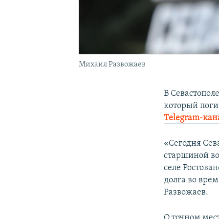
Михаил Развожаев
В Севастопол
который поги
Telegram-кан
«Сегодня Сев
старшиной во
селе Ростован
долга во вре
Развожаев.
О точном мес