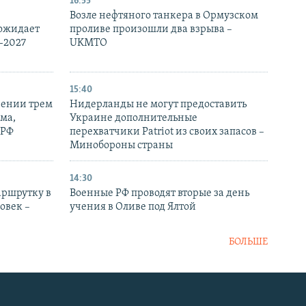
16:55
Возле нефтяного танкера в Ормузском
 ожидает
проливе произошли два взрыва –
-2027
UKMTO
15:40
рении трем
Нидерланды не могут предоставить
ма,
Украине дополнительные
 РФ
перехватчики Patriot из своих запасов –
Минобороны страны
14:30
аршрутку в
Военные РФ проводят вторые за день
овек –
учения в Оливе под Ялтой
БОЛЬШЕ