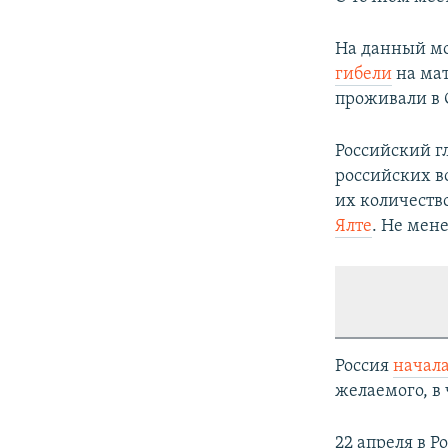
На данный мо
гибели
на мат
проживали в 
Российский 
российских в
их количеств
Ялте
. Не мен
Россия
начал
желаемого, в 
22 апреля в Р