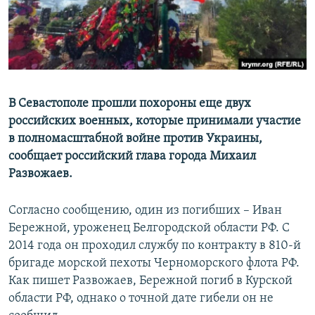
ПРИСОЕДИНЯЙТЕСЬ!
ПОБЕДИТЕЛЕЙ НЕ СУДЯТ?
КРЫМ.НЕПОКОРЕННЫЙ
ELIFBE
УКРАИНСКАЯ ПРОБЛЕМА КРЫМА
В Севастополе прошли похороны еще двух
Все сайты RFE/RL
российских военных, которые принимали участие
в полномасштабной войне против Украины,
сообщает российский глава города Михаил
Развожаев.
Согласно сообщению, один из погибших – Иван
Бережной, уроженец Белгородской области РФ. С
2014 года он проходил службу по контракту в 810-й
бригаде морской пехоты Черноморского флота РФ.
Как пишет Развожаев, Бережной погиб в Курской
области РФ, однако о точной дате гибели он не