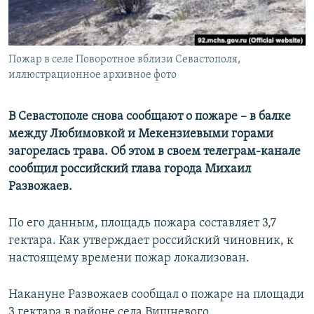
ПРИСОЕДИНЯЙТЕСЬ!
ПОБЕДИТЕЛЕЙ НЕ СУДЯТ?
КРЫМ.НЕПОКОРЕННЫЙ
Пожар в селе Поворотное вблизи Севастополя,
ELIFBE
иллюстрационное архивное фото
УКРАИНСКАЯ ПРОБЛЕМА КРЫМА
Все сайты RFE/RL
В Севастополе снова сообщают о пожаре – в балке
между Любимовкой и Мекензиевыми горами
загорелась трава. Об этом в своем телеграм-канале
сообщил российский глава города Михаил
Развожаев.
По его данным, площадь пожара составляет 3,7
гектара. Как утверждает российский чиновник, к
настоящему времени пожар локализован.
Накануне Развожаев сообщал о пожаре на площади
3 гектара в районе села Вишневого.