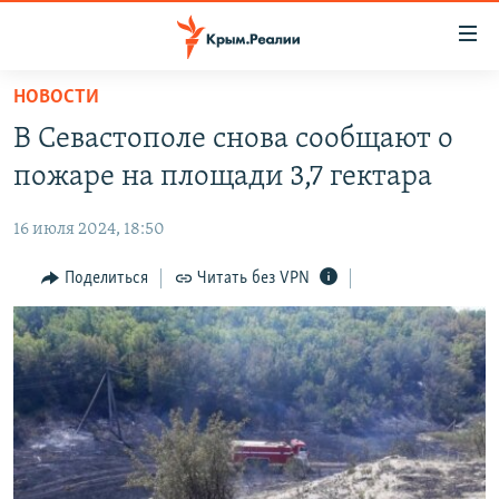
Доступность
ссылки
Вернуться
НОВОСТИ
к
НОВОСТИ
В Севастополе снова сообщают о
основному
СПЕЦПРОЕКТЫ
содержанию
пожаре на площади 3,7 гектара
ВОДА
Вернутся
ГРУЗ 200
к
16 июля 2024, 18:50
ИСТОРИЯ
КАРТА ВОЕННЫХ ОБЪЕКТОВ КРЫМА
главной
ЕЩЕ
Поделиться
Читать без VPN
11 ЛЕТ ОККУПАЦИИ КРЫМА. 11 ИСТОРИЙ СОПРОТИВЛЕНИЯ
навигации
Вернутся
РАДІО СВОБОДА
ИНТЕРАКТИВ
к
КАК ОБОЙТИ БЛОКИРОВКУ
ИНФОГРАФИКА
поиску
ТЕЛЕПРОЕКТ КРЫМ.РЕАЛИИ
Українською
СОВЕТЫ ПРАВОЗАЩИТНИКОВ
Qırımtatar
ПРОПАВШИЕ БЕЗ ВЕСТИ