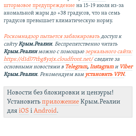
штормовое предупреждение
на 15-19 июля из-за
аномальной жары до +38 градусов, что на семь
градусов превышает климатическую норму.
Роскомнадзор пытается заблокировать
доступ к
сайту
Крым.Реалии
. Беспрепятственно читать
Крым.Реалии
можно с помощью
зеркального сайта:
https://d1dl77tbg8yzjx.cloudfront.net/
следите за
основными новостями в
Telegram
,
Instagram
и
Viber
Крым.Реалии
. Рекомендуем вам
установить VPN
.
Новости без блокировки и цензуры!
Установить
приложение
Крым.Реалии
для
iOS
і
Android
.