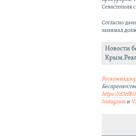
ПОБЕДИТЕЛЕЙ НЕ СУДЯТ?
Севастополя с
КРЫМ.НЕПОКОРЕННЫЙ
Согласно дан
ELIFBE
занимал долж
УКРАИНСКАЯ ПРОБЛЕМА КРЫМА
Новости б
Крым.Реа
Роскомнадзор
Беспрепятст
https://d3rf81
Instagram
и
V