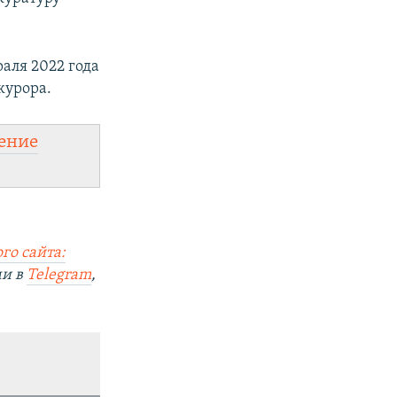
аля 2022 года
курора.
ение
го сайта:
ми в
Telegram
,