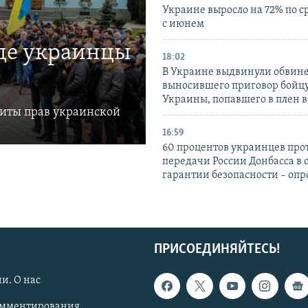
Украине выросло на 72% по 
с июнем
где украинцы
18:02
В Украине выдвинули обвине
выносившего приговор бойц
Украины, попавшего в плен 
щиты прав украинской
16:59
60 процентов украинцев про
передачи России Донбасса в 
гарантии безопасности – опр
ПРИСОЕДИНЯЙТЕСЬ!
и. О нас
омментирования