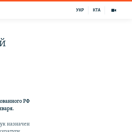
УКР
КТА
ой
ованного РФ
нваря.
ук назначен
куратуру