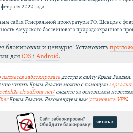
 февраля 2022 года.
ным сайта Генеральной прокуратуры РФ, Шевцов с февр
ность Амурского бассейнового природоохранного про
ез блокировки и цензуры! Установить
прилож
лии для
iOS
і
Android
.
 пытается заблокировать
доступ к сайту Крым.Реалии.
венно читать Крым.Реалии можно с помощью
зеркально
iec6nh2a.cloudfront.net/
следите за основными новостя
iber
Крым.Реалии. Рекомендуем вам
установить VPN
.
Сайт заблокирован?
читать >
Обойдите блокировку!