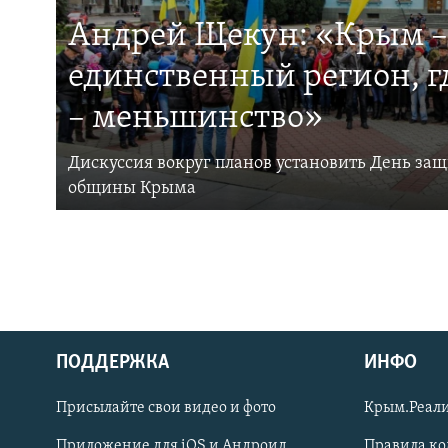
Андрей Щекун: «Крым –
единственный регион, 
– меньшинство»
Дискуссия вокруг планов установить День за
общины Крыма
ПОДДЕРЖКА
ИНФО
Українською
Присылайте свои видео и фото
Крым.Реали
Qırımtatar
Приложение для iOS и Андроид
Правила к