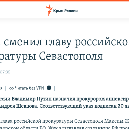
 сменил главу российск
ратуры Севастополя
 07:35
ся
Читать без VPN
ссии Владимир Путин назначил прокурором аннексир
Андрея Шевцова. Соответствующий указ подписан 30 я
лава российской прокуратуры Севастополя Максим Ж
верской области РФ. Жук возглавлял созданную РФ про