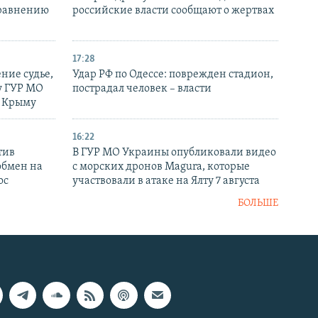
сравнению
российские власти сообщают о жертвах
17:28
ние судье,
Удар РФ по Одессе: поврежден стадион,
у ГУР МО
пострадал человек – власти
в Крыму
16:22
тив
В ГУР МО Украины опубликовали видео
обмен на
с морских дронов Magura, которые
ос
участвовали в атаке на Ялту 7 августа
БОЛЬШЕ