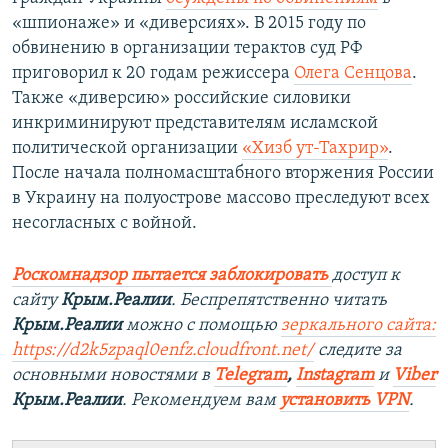
«шпионаже» и «диверсиях». В 2015 году по
обвинению в организации терактов суд РФ
приговорил к 20 годам режиссера
Олега Сенцова
.
Также «диверсию» российские силовики
инкриминируют представителям исламской
политической организации
«Хизб ут-Тахрир»
.
После начала полномасштабного вторжения России
в Украину на полуострове массово преследуют всех
несогласных с войной.
Роскомнадзор пытается заблокировать
доступ к
сайту
Крым.Реалии
. Беспрепятственно читать
Крым.Реалии
можно с помощью
зеркального сайта:
https://d2k5zpaql0enfz.cloudfront.net/
следите за
основными новостями в
Telegram
,
Instagram
и
Viber
Крым.Реалии
. Рекомендуем вам
установить VPN
.