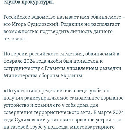
служба прокуратуры.
ПРИСОЕДИНЯЙТЕСЬ!
ПОБЕДИТЕЛЕЙ НЕ СУДЯТ?
КРЫМ.НЕПОКОРЕННЫЙ
Российское ведомство называет имя обвиняемого –
это Игорь Судиловский. Редакция не располагает
ELIFBE
возможностью подтвердить личность данного
УКРАИНСКАЯ ПРОБЛЕМА КРЫМА
человека.
Все сайты RFE/RL
По версии российского следствия, обвиняемый в
феврале 2024 года якобы был привлечен к
сотрудничеству с Главным управлением разведки
Министерства обороны Украины.
«По указанию представителя спецслужбы он
получил радиоуправляемое самодельное взрывное
устройство и хранил его у себя дома для
совершения террористического акта. В марте 2024
года Судиловский установил взрывное устройство
на газовой трубе у подъезда многоквартирного