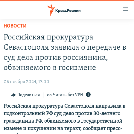
Доступность
ссылки
Вернуться
НОВОСТИ
к
НОВОСТИ
Российская прокуратура
основному
СПЕЦПРОЕКТЫ
содержанию
Севастополя заявила о передаче в
ВОДА
Вернутся
ГРУЗ 200
суд дела против россиянина,
к
ИСТОРИЯ
КАРТА ВОЕННЫХ ОБЪЕКТОВ КРЫМА
обвиняемого в госизмене
главной
ЕЩЕ
11 ЛЕТ ОККУПАЦИИ КРЫМА. 11 ИСТОРИЙ СОПРОТИВЛЕНИЯ
навигации
06 ноября 2024, 17:00
Вернутся
РАДІО СВОБОДА
ИНТЕРАКТИВ
к
Поделиться
Читать без VPN
КАК ОБОЙТИ БЛОКИРОВКУ
ИНФОГРАФИКА
поиску
Российская прокуратура Севастополя направила в
ТЕЛЕПРОЕКТ КРЫМ.РЕАЛИИ
Українською
подконтрольный РФ суд дело против 30-летнего
СОВЕТЫ ПРАВОЗАЩИТНИКОВ
гражданина РФ, обвиняемого в государственной
Qırımtatar
измене и покушении на теракт, сообщает пресс-
ПРОПАВШИЕ БЕЗ ВЕСТИ