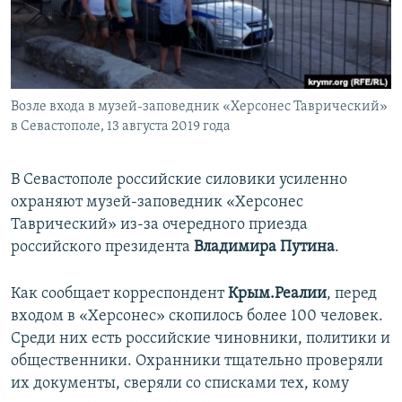
ПРИСОЕДИНЯЙТЕСЬ!
ПОБЕДИТЕЛЕЙ НЕ СУДЯТ?
КРЫМ.НЕПОКОРЕННЫЙ
ELIFBE
Возле входа в музей-заповедник «Херсонес Таврический»
УКРАИНСКАЯ ПРОБЛЕМА КРЫМА
в Севастополе, 13 августа 2019 года
Все сайты RFE/RL
В Севастополе российские силовики усиленно
охраняют музей-заповедник «Херсонес
Таврический» из-за очередного приезда
российского президента
Владимира Путина
.
Как сообщает корреспондент
Крым.Реалии
, перед
входом в «Херсонес» скопилось более 100 человек.
Среди них есть российские чиновники, политики и
общественники. Охранники тщательно проверяли
их документы, сверяли со списками тех, кому