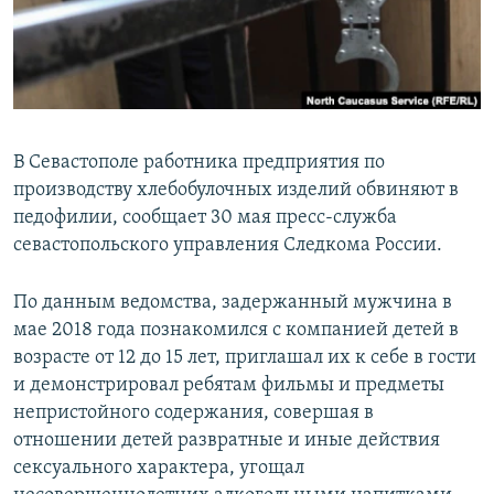
ПРИСОЕДИНЯЙТЕСЬ!
ПОБЕДИТЕЛЕЙ НЕ СУДЯТ?
КРЫМ.НЕПОКОРЕННЫЙ
ELIFBE
УКРАИНСКАЯ ПРОБЛЕМА КРЫМА
В Севастополе работника предприятия по
Все сайты RFE/RL
производству хлебобулочных изделий обвиняют в
педофилии, сообщает 30 мая пресс-служба
севастопольского управления Следкома России.
По данным ведомства, задержанный мужчина в
мае 2018 года познакомился с компанией детей в
возрасте от 12 до 15 лет, приглашал их к себе в гости
и демонстрировал ребятам фильмы и предметы
непристойного содержания, совершая в
отношении детей развратные и иные действия
сексуального характера, угощал