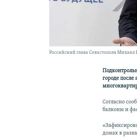
Российский глава Севастополя Михаил Р
Подконтрольн
городе после
многоквартир
Согласно соо
балконы и фа
«Зафиксирова
домах в разн