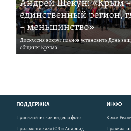
Андрей Щекун: «Крым –
единственный регион, 
– меньшинство»
Дискуссия вокруг планов установить День за
общины Крыма
ПОДДЕРЖКА
ИНФО
Українською
Присылайте свои видео и фото
Крым.Реали
Qırımtatar
Приложение для iOS и Андроид
Правила к