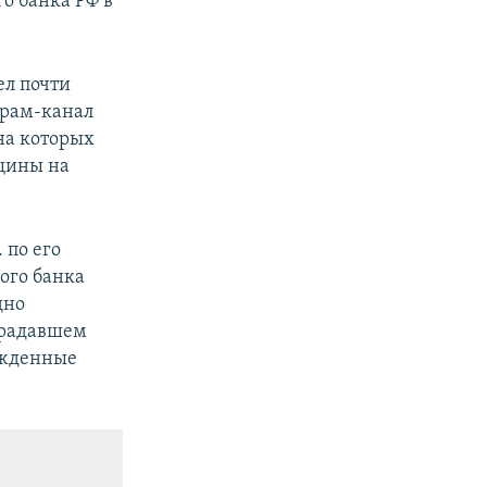
о банка РФ в
ел почти
еграм-канал
на которых
щины на
. по его
ого банка
дно
традавшем
ежденные