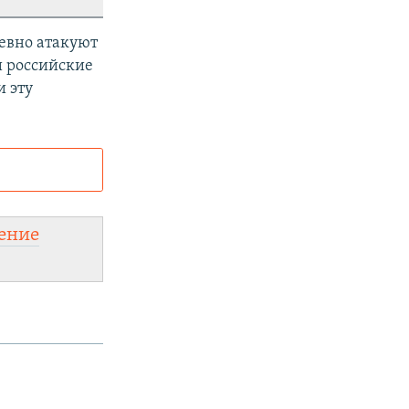
евно атакуют
и российские
и эту
и
ного сайта:
ение