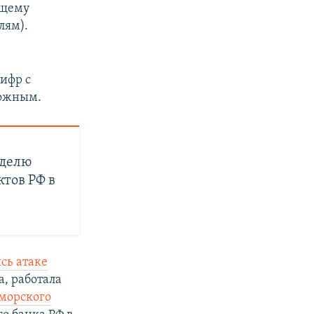
ящему
лям).
ифр с
можным.
еделю
ктов РФ в
сь атаке
а, работала
морского