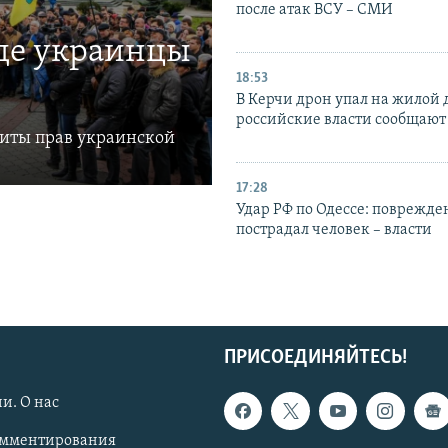
после атак ВСУ – СМИ
где украинцы
18:53
В Керчи дрон упал на жилой 
российские власти сообщают
щиты прав украинской
17:28
Удар РФ по Одессе: поврежде
пострадал человек – власти
ПРИСОЕДИНЯЙТЕСЬ!
и. О нас
омментирования