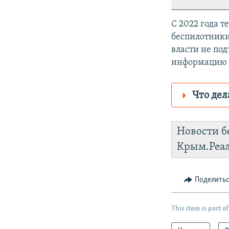
С 2022 года 
беспилотники
власти не по
информацию у
Что дел
Роскомнадз
Новости б
https://d3d
Крым.Реа
установить
Поделить
This item is part of