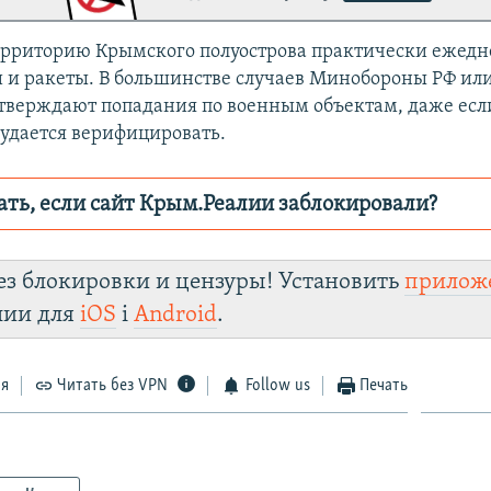
территорию Крымского полуострова практически ежедн
 и ракеты. В большинстве случаев Минобороны РФ ил
дтверждают попадания по военным объектам, даже есл
дается верифицировать.
ать, если сайт Крым.Реалии заблокировали?
ор пытается заблокировать
Крым.Реали
зеркаль
ез блокировки и цензуры! Установить
прилож
fhuxm2n0q8b.cloudfront.net/
лии для
iOS
і
Android
.
Telegram
Instagram
Viber
Крым.Реалии
 VPN
.
ся
Читать без VPN
Follow us
Печать