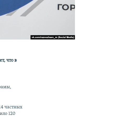
т, что в
рамы,
14 частных
ило 120