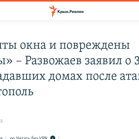
ты окна и повреждены
ы» – Развожаев заявил о 
адавших домах после ата
тополь
25
ся
Читать без VPN