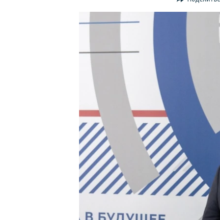
ПОБЕДИТЕЛЕЙ НЕ СУДЯТ?
КРЫМ.НЕПОКОРЕННЫЙ
ELIFBE
УКРАИНСКАЯ ПРОБЛЕМА КРЫМА