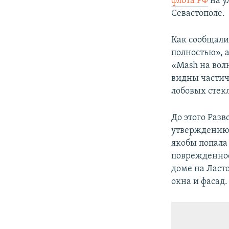
флота РФ
на у
Севастополе.
Как сообщали
полностью», а
«Mash на вол
видны частич
лобовых стек
До этого Раз
утверждению,
якобы попала
поврежденное
доме на Ласт
окна и фасад.