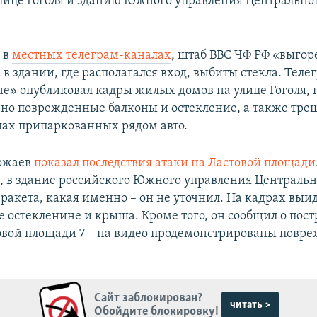
лице Гоголя и зданию Южного управления Центральног
 в
местных телеграм-каналах
, штаб ВВС ЧФ РФ «выгор
 в здании, где располагался вход, выбиты стекла. Тел
не» опубликовал кадры жилых домов на улице Гоголя, 
но поврежденные балконы и остекление, а также тре
лах припаркованных рядом авто.
вожаев
показал последствия атаки на Ластовой площади
 в здание российского Южного управления Центральн
 ракета, какая именно – он не уточнил. На кадрах выи
 остекленине и крыша. Кроме того, он сообщил о пос
овой площади 7 – на видео продемонстрированы повр
Сайт заблокирован?
читать >
Обойдите блокировку!