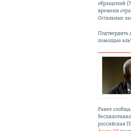
обращений (7
времени отра
Остальные зая
Подтвердить 
помощью альт
Ранее сообща
беспилотников
российская П