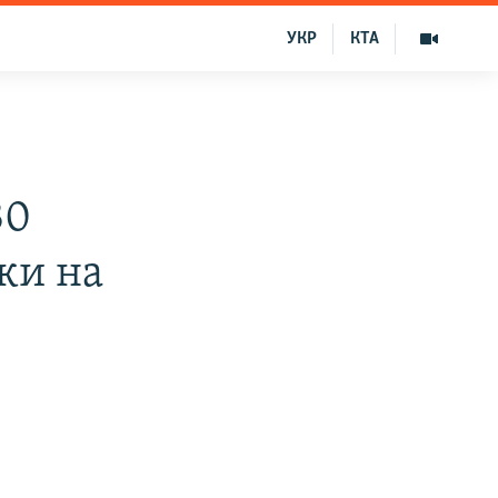
УКР
КТА
30
ки на