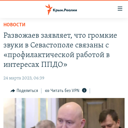
Доступность
ссылки
Вернуться
НОВОСТИ
к
НОВОСТИ
Развожаев заявляет, что громкие
основному
СПЕЦПРОЕКТЫ
содержанию
звуки в Севастополе связаны с
ВОДА
Вернутся
ГРУЗ 200
«профилактической работой в
к
ИСТОРИЯ
КАРТА ВОЕННЫХ ОБЪЕКТОВ КРЫМА
интересах ППДО»
главной
ЕЩЕ
11 ЛЕТ ОККУПАЦИИ КРЫМА. 11 ИСТОРИЙ СОПРОТИВЛЕНИЯ
навигации
24 марта 2023, 06:39
Вернутся
РАДІО СВОБОДА
ИНТЕРАКТИВ
к
Поделиться
Читать без VPN
КАК ОБОЙТИ БЛОКИРОВКУ
ИНФОГРАФИКА
поиску
ТЕЛЕПРОЕКТ КРЫМ.РЕАЛИИ
Українською
СОВЕТЫ ПРАВОЗАЩИТНИКОВ
Qırımtatar
ПРОПАВШИЕ БЕЗ ВЕСТИ