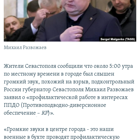
ПРИСОЕДИНЯЙТЕСЬ!
ПОБЕДИТЕЛЕЙ НЕ СУДЯТ?
КРЫМ.НЕПОКОРЕННЫЙ
ELIFBE
УКРАИНСКАЯ ПРОБЛЕМА КРЫМА
Все сайты RFE/RL
Михаил Развожаев
Жители Севастополя сообщили что около 5:00 утра
по местному времени в городе был слышен
громкий звук, похожий на взрыв, подконтрольный
России губернатор Севастополя Михаил Развожаев
заявил о «профилактической работе в интересах
ППДО (Противоподводно-диверсионное
обеспечение
–
КР
)».
«Громкие звуки в центре города - это наши
военные в бухте проводят профилактическую