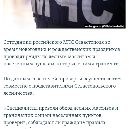
ПРИСОЕДИНЯЙТЕСЬ!
ПОБЕДИТЕЛЕЙ НЕ СУДЯТ?
КРЫМ.НЕПОКОРЕННЫЙ
ELIFBE
УКРАИНСКАЯ ПРОБЛЕМА КРЫМА
Сотрудники российского МЧС Севастополя во
Все сайты RFE/RL
время новогодних и рождественских праздников
проводят рейды по лесным массивам и
населенным пунктам, которые с ними граничат.
По данным спасателей, проверки осуществляются
совместно с представителями Севастопольского
лесничества.
«Специалисты провели обход лесных массивов и
граничащих с ними населенных пунктов,
проверив, соблюдают ли граждане правила