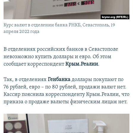
ПРИСОЕДИНЯЙТЕСЬ!
ПОБЕДИТЕЛЕЙ НЕ СУДЯТ?
КРЫМ.НЕПОКОРЕННЫЙ
Курс валют в отделении банка РНКБ, Севастополь, 19
ELIFBE
апреля 2022 года
УКРАИНСКАЯ ПРОБЛЕМА КРЫМА
Все сайты RFE/RL
В отделениях российских банков в Севастополе
невозможно купить доллары и евро. Об этом
сообщает корреспондент
Крым.Реалии
.
Так, в отделениях
Генбанка
доллары покупают по
76 рублей, евро – по 80 рублей, продажи валют нет.
Кассир пояснила корреспонденту Крым.Реалии, что
приказа о продаже валюты физическим лицам нет.