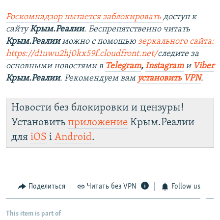
Роскомнадзор пытается заблокировать
доступ к
сайту
Крым.Реалии
. Беспрепятственно читать
Крым.Реалии
можно с помощью
зеркального сайта:
https://d1uwu2hj0kx59f.cloudfront.net/
следите за
основными новостями в
Telegram
,
Instagram
и
Viber
Крым.Реалии
. Рекомендуем вам
установить VPN
.
Новости без блокировки и цензуры!
Установить
приложение
Крым.Реалии
для
iOS
і
Android
.
Поделиться
Читать без VPN
Follow us
This item is part of