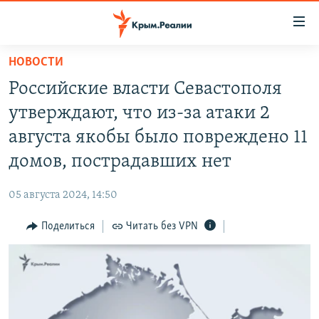
Доступность
ссылки
Вернуться
НОВОСТИ
к
НОВОСТИ
Российские власти Севастополя
основному
СПЕЦПРОЕКТЫ
содержанию
утверждают, что из-за атаки 2
ВОДА
Вернутся
ГРУЗ 200
августа якобы было повреждено 11
к
ИСТОРИЯ
КАРТА ВОЕННЫХ ОБЪЕКТОВ КРЫМА
домов, пострадавших нет
главной
ЕЩЕ
11 ЛЕТ ОККУПАЦИИ КРЫМА. 11 ИСТОРИЙ СОПРОТИВЛЕНИЯ
навигации
05 августа 2024, 14:50
Вернутся
РАДІО СВОБОДА
ИНТЕРАКТИВ
к
Поделиться
Читать без VPN
КАК ОБОЙТИ БЛОКИРОВКУ
ИНФОГРАФИКА
поиску
ТЕЛЕПРОЕКТ КРЫМ.РЕАЛИИ
Українською
СОВЕТЫ ПРАВОЗАЩИТНИКОВ
Qırımtatar
ПРОПАВШИЕ БЕЗ ВЕСТИ