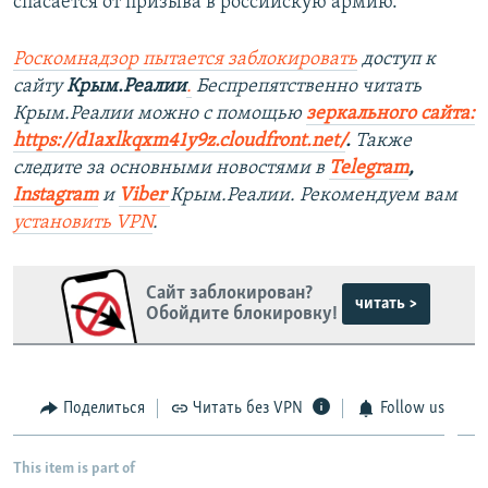
спасается от призыва в российскую армию.
Роскомнадзор пытается заблокировать
доступ к
сайту
Крым.Реалии
.
Беспрепятственно читать
Крым.Реалии мож
но с помощью
зеркального сайта:
https://d1axlkqxm41y9z.cloudfront.net/
. ​
Также
следите за основными новостями в
Telegram
,
Instagram
и
Viber
Крым.Реалии. Рекомендуем вам
установить
VPN
.
Сайт заблокирован?
читать >
Обойдите блокировку!
Поделиться
Читать без VPN
Follow us
This item is part of