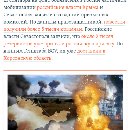
21 сентября на фоне объявления в России частичной
мобилизации
российские власти Крыма
и
Севастополя заявили о создании призывных
комиссий. По данным правозащитникой,
повестки
получили более 5 тысяч крымчан
. Российские
власти Севастополя заявили, что
около 2 тысяч
резервистов уже приняли российскую присягу
. По
данным Генштаба ВСУ, их уже
доставили в
Херсонскую область
.