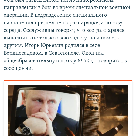
«Он был разведчиком, погиб на Херсонском
ПРИСОЕДИНЯЙТЕСЬ!
ПОБЕДИТЕЛЕЙ НЕ СУДЯТ?
направлении в бою во время специальной военной
операции. В подразделение специального
КРЫМ.НЕПОКОРЕННЫЙ
назначения пришел не по разнарядке, а по зову
ELIFBE
сердца. Сослуживцы говорят, что всегда старался
выполнить не только свою задачу, но и помочь
УКРАИНСКАЯ ПРОБЛЕМА КРЫМА
другим. Игорь Юрьевич родился в селе
Все сайты RFE/RL
Верхнесадовом, в Севастополе. Окончил
общеобразовательную школу № 52», – говорится в
сообщении.