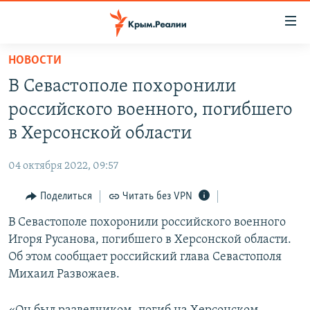
Доступность
ссылки
Вернуться
НОВОСТИ
к
НОВОСТИ
В Севастополе похоронили
основному
СПЕЦПРОЕКТЫ
содержанию
российского военного, погибшего
ВОДА
Вернутся
ГРУЗ 200
в Херсонской области
к
ИСТОРИЯ
КАРТА ВОЕННЫХ ОБЪЕКТОВ КРЫМА
главной
04 октября 2022, 09:57
ЕЩЕ
11 ЛЕТ ОККУПАЦИИ КРЫМА. 11 ИСТОРИЙ СОПРОТИВЛЕНИЯ
навигации
Вернутся
Поделиться
Читать без VPN
РАДІО СВОБОДА
ИНТЕРАКТИВ
к
В Севастополе похоронили российского военного
КАК ОБОЙТИ БЛОКИРОВКУ
ИНФОГРАФИКА
поиску
Игоря Русанова, погибшего в Херсонской области.
ТЕЛЕПРОЕКТ КРЫМ.РЕАЛИИ
Об этом сообщает российский глава Севастополя
Українською
Михаил Развожаев.
СОВЕТЫ ПРАВОЗАЩИТНИКОВ
Qırımtatar
ПРОПАВШИЕ БЕЗ ВЕСТИ