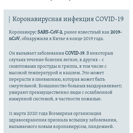
с
л
л
а
а
й
Коронавирусная инфекция COVID-19
й
д
Коронавирус
SARS-CoV-2
, ранее известный как
2019-
д
nCoV
, обнаружили в Китае в конце 2019 года.
Он вызывает заболевания
COVID-19
. В некоторых
случаях течение болезни легкое, в других – с
симптомами простуды и гриппа, в том числе с
высокой температурой и кашлем. Это может
перерасти в пневмонию, которая может быть
смертельной. Большинство больных выздоравливает;
умирают преимущественно люди с ослабленной
иммунной системой, в частности пожилые.
11 марта 2020 года Всемирная организация
здравоохранения признала вспышку заболевания,
вызываемого новым коронавирусом, пандемией.