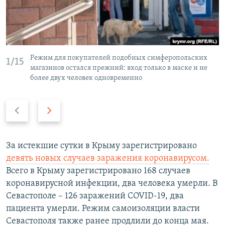
Режим для покупателей подобных симферопольских
1/15
магазинов остался прежний: вход только в маске и не
более двух человек одновременно
П
С
р
л
е
е
д
д
За истекшие сутки в Крыму зарегистрировано
ы
у
девять новых случаев заражения коронавирусом.
д
ю
Всего в Крыму зарегистрировано 168 случаев
у
щ
коронавирусной инфекции, два человека умерли. В
щ
и
Севастополе – 126 заражений COVID-19, два
и
й
пациента умерли. Режим самоизоляции власти
й
с
Севастополя также ранее продлили до конца мая.