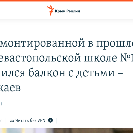
емонтированной в прош
севастопольской школе №
ился балкон с детьми –
жаев
51
ся
Читать без VPN