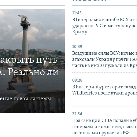
11:45
В Генеральном штабе ВСУ отч
ударах по РЛС и месту запуск
Крыму
10:39
Воздушные силы ВСУ: ночью 
закрыть путь
атаковали Украину почти 150
часть из них запускали из К
. Реально ли
09:28
В Екатеринбурге горит склад
Wildberries после атаки дрон
ление новой системы
22:54
Под санкции США попали ку
генералы и компании, связа
поставками оружия из РФ