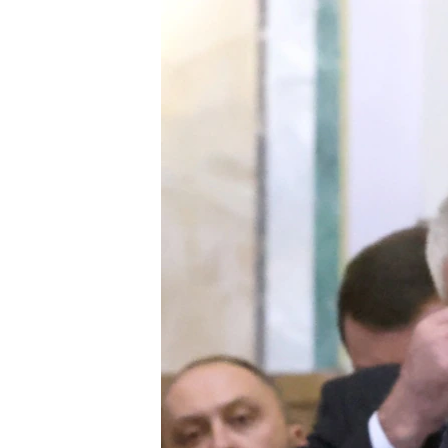
ПОБЕДИТЕЛЕЙ НЕ СУДЯТ?
КРЫМ.НЕПОКОРЕННЫЙ
ELIFBE
УКРАИНСКАЯ ПРОБЛЕМА КРЫМА