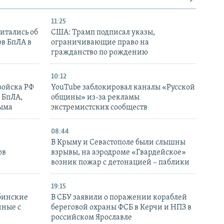
11:25
итались об
США: Трамп подписал указы,
ов БпЛА в
ограничивающие право на
гражданство по рождению
10:12
войска РФ
YouTube заблокировал каналы «Русской
 БпЛА,
общины» из-за рекламы
рыма
экстремистских сообществ
08:44
В Крыму и Севастополе были слышны
ов
взрывы, на аэродроме «Гвардейское»
возник пожар с детонацией – паблики
19:15
бинские
В СБУ заявили о поражении кораблей
нные с
береговой охраны ФСБ в Керчи и НПЗ в
российском Ярославле