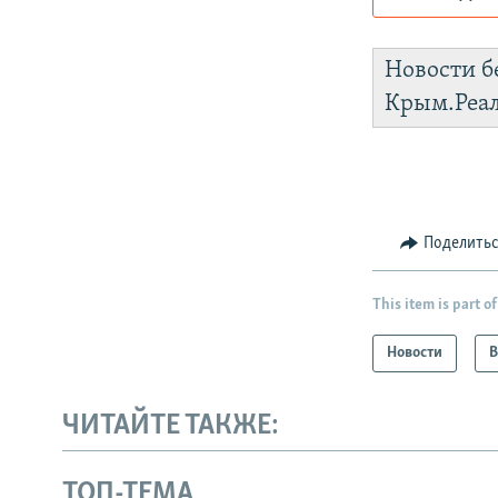
Роскомнадз
Новости б
https://d3q
Крым.Реа
установить
Поделить
This item is part of
Новости
В
ЧИТАЙТЕ ТАКЖЕ:
ТОП-ТЕМА