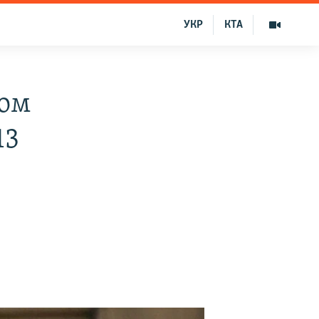
УКР
КТА
лом
13