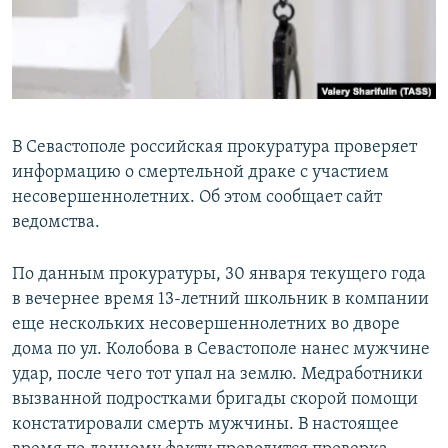
ПРИСОЕДИНЯЙТЕСЬ!
ПОБЕДИТЕЛЕЙ НЕ СУДЯТ?
КРЫМ.НЕПОКОРЕННЫЙ
ELIFBE
УКРАИНСКАЯ ПРОБЛЕМА КРЫМА
В Севастополе российская прокуратура проверяет
Все сайты RFE/RL
информацию о смертельной драке с участием
несовершеннолетних. Об этом сообщает сайт
ведомства.
По данным прокуратуры, 30 января текущего года
в вечернее время 13-летний школьник в компании
еще нескольких несовершеннолетних во дворе
дома по ул. Колобова в Севастополе нанес мужчине
удар, после чего тот упал на землю. Медработники
вызванной подростками бригады скорой помощи
констатировали смерть мужчины. В настоящее