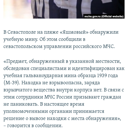
ПРИСОЕДИНЯЙТЕСЬ!
ПОБЕДИТЕЛЕЙ НЕ СУДЯТ?
КРЫМ.НЕПОКОРЕННЫЙ
ELIFBE
В Севастополе на пляже «Яшмовый» обнаружили
УКРАИНСКАЯ ПРОБЛЕМА КРЫМА
учебную мину. Об этом сообщили в
Все сайты RFE/RL
севастопольском управлении российского МЧС.
«Предмет, обнаруженный в указанной местности,
обследован специалистами и идентифицирован как
учебная гальваноударная мина образца 1939 года
(М-39). Находка не взрывоопасна, заряда
взрывчатого вещества внутри корпуса нет. В связи с
этим сотрудники МЧС России призывают граждан
не паниковать. В настоящее время
уполномоченными органами принимается
решение о вывозе находки с места обнаружения»,
– говорится в сообщении.