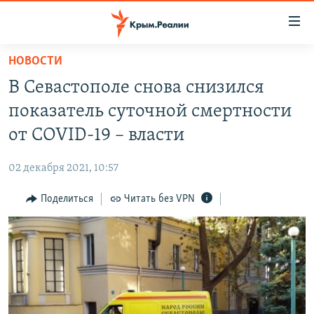
Доступность
ссылки
Вернуться
НОВОСТИ
к
НОВОСТИ
В Севастополе снова снизился
основному
СПЕЦПРОЕКТЫ
содержанию
показатель суточной смертности
ВОДА
Вернутся
ГРУЗ 200
от COVID-19 – власти
к
ИСТОРИЯ
КАРТА ВОЕННЫХ ОБЪЕКТОВ КРЫМА
главной
02 декабря 2021, 10:57
ЕЩЕ
11 ЛЕТ ОККУПАЦИИ КРЫМА. 11 ИСТОРИЙ СОПРОТИВЛЕНИЯ
навигации
Вернутся
Поделиться
Читать без VPN
РАДІО СВОБОДА
ИНТЕРАКТИВ
к
КАК ОБОЙТИ БЛОКИРОВКУ
ИНФОГРАФИКА
поиску
ТЕЛЕПРОЕКТ КРЫМ.РЕАЛИИ
Українською
СОВЕТЫ ПРАВОЗАЩИТНИКОВ
Qırımtatar
ПРОПАВШИЕ БЕЗ ВЕСТИ