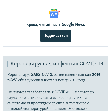
360p
Auto
240p
360p
480p
480p
720p
Крым, читай нас в Google News
720p
1080p
1080p
Подписаться
Коронавирусная инфекция COVID-19
Коронавирус
SARS-CoV-2
, ранее известный как
2019-
nCoV
, обнаружили в Китае в конце 2019 года.
Он вызывает заболевания
COVID-19
. В некоторых
случаях течение болезни легкое, в других – с
симптомами простуды и гриппа, в том числе с
высокой температурой и кашлем. Это может