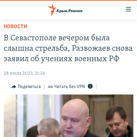
Доступность
ссылки
Вернуться
НОВОСТИ
к
НОВОСТИ
В Севастополе вечером была
основному
СПЕЦПРОЕКТЫ
содержанию
слышна стрельба, Развожаев снова
ВОДА
Вернутся
ГРУЗ 200
заявил об учениях военных РФ
к
ИСТОРИЯ
КАРТА ВОЕННЫХ ОБЪЕКТОВ КРЫМА
главной
28 июля 2023, 21:26
ЕЩЕ
11 ЛЕТ ОККУПАЦИИ КРЫМА. 11 ИСТОРИЙ СОПРОТИВЛЕНИЯ
навигации
Вернутся
Поделиться
Читать без VPN
РАДІО СВОБОДА
ИНТЕРАКТИВ
к
КАК ОБОЙТИ БЛОКИРОВКУ
ИНФОГРАФИКА
поиску
ТЕЛЕПРОЕКТ КРЫМ.РЕАЛИИ
Українською
СОВЕТЫ ПРАВОЗАЩИТНИКОВ
Qırımtatar
ПРОПАВШИЕ БЕЗ ВЕСТИ