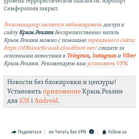
уровень террористической опасности. Аэропорт
Симферополя закрыт.
Роскомнадзор пытается заблокировать
доступ к
сайту
Крым.Реалии
.Беспрепятственно читать
Крым.Реалии можно с помощью
зеркального сайта:
https://d3baxsr5icuush.cloudfront.net/
следите за
основными новостями в
Telegram
,
Instagram
и
Viber
Крым.Реалии. Рекомендуем вам
установить VPN
.
Новости без блокировки и цензуры!
Установить
приложение
Крым.Реалии
для
iOS
і
Android
.
Поделиться
Читать без VPN
Follow us