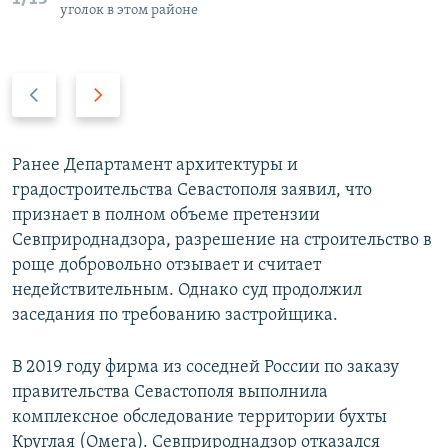
уголок в этом районе
П
С
р
л
е
е
д
д
Ранее Департамент архитектуры и
ы
у
градостроительства Севастополя заявил, что
д
ю
признает в полном объеме претензии
у
щ
Севприроднадзора, разрешение на строительство в
щ
и
роще добровольно отзывает и считает
и
й
недействительным. Однако суд продолжил
й
с
заседания по требованию застройщика.
с
л
л
а
В 2019 году фирма из соседней России по заказу
а
й
правительства Севастополя выполнила
й
д
комплексное обследование территории бухты
д
Круглая (Омега). Севприроднадзор отказался