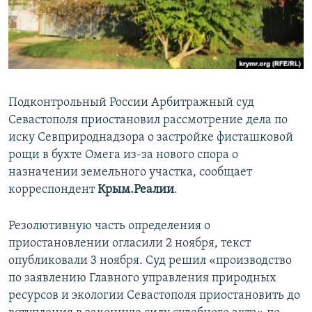
ПРИСОЕДИНЯЙТЕСЬ!
ПОБЕДИТЕЛЕЙ НЕ СУДЯТ?
КРЫМ.НЕПОКОРЕННЫЙ
ELIFBE
УКРАИНСКАЯ ПРОБЛЕМА КРЫМА
Подконтрольный России Арбитражный суд
Все сайты RFE/RL
Севастополя приостановил рассмотрение дела по
иску Севприроднадзора о застройке фисташковой
рощи в бухте Омега из-за нового спора о
назначении земельного участка, сообщает
корреспондент
Крым.Реалии
.
Резолютивную часть определения о
приостановлении огласили 2 ноября, текст
опубликовали 3 ноября. Суд решил «производство
по заявлению Главного управления природных
ресурсов и экологии Севастополя приостановить до