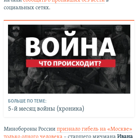
начали
сообщать о пропавших без вести
в
социальных сетях.
БОЛЬШЕ ПО ТЕМЕ:
5-й месяц войны (хроника)
Минобороны России
признало гибель на «Москве»
только одного человека
– старшего мичмана
Ивана