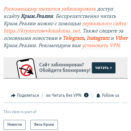
Роскомнадзор пытается заблокировать
доступ
ксайту
Крым.Реалии
.
Беспрепятственно читать
Крым.Реалии можно с помощью
зеркального сайта:
https://krymrctnwvkmakmso.
.net
. Также следите за
основными новостями в
Telegram
,
Instagram
и
Viber
Крым.Реалии. Рекомендуем вам
установить VPN
.
Сайт заблокирован?
читать >
Обойдите блокировку!
Поделиться
Читать без VPN
Follow us
This item is part of
Новости
Весь Крым