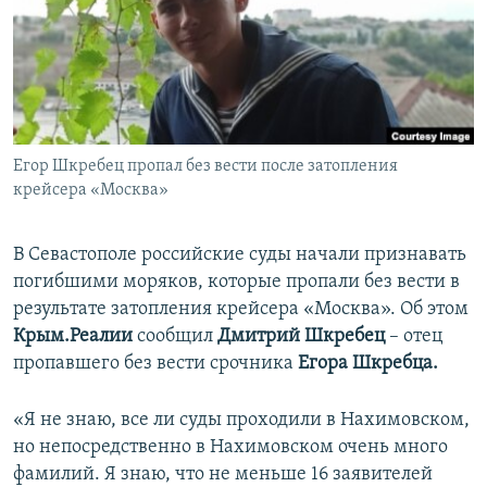
ПРИСОЕДИНЯЙТЕСЬ!
ПОБЕДИТЕЛЕЙ НЕ СУДЯТ?
КРЫМ.НЕПОКОРЕННЫЙ
ELIFBE
УКРАИНСКАЯ ПРОБЛЕМА КРЫМА
Все сайты RFE/RL
Егор Шкребец пропал без вести после затопления
крейсера «Москва»
В Севастополе российские суды начали признавать
погибшими моряков, которые пропали без вести в
результате затопления крейсера «Москва». Об этом
Крым.Реалии
сообщил
Дмитрий Шкребец
– отец
пропавшего без вести срочника
Егора Шкребца.
«Я не знаю, все ли суды проходили в Нахимовском,
но непосредственно в Нахимовском очень много
фамилий. Я знаю, что не меньше 16 заявителей