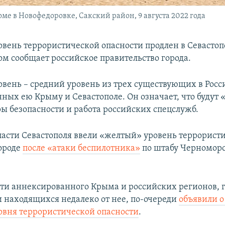
е в Новофедоровке, Сакский район, 9 августа 2022 года
вень террористической опасности продлен в Севастопо
том сообщает российское правительство города.
вень – средний уровень из трех существующих в Росс
ных ею Крыму и Севастополе. Он означает, что будут
ы безопасности и работа российских спецслужб.
ласти Севастополя ввели «желтый» уровень террорист
городе
после «атаки беспилотника»
по штабу Черноморс
асти аннексированного Крыма и российских регионов,
 находящихся недалеко от нее, по-очереди
объявили о
овня террористической опасности
.