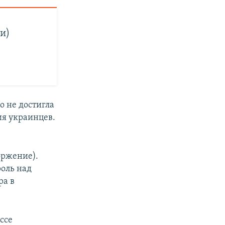
и)
о не достигла
ия украинцев.
оржение).
оль над
ра в
ссе