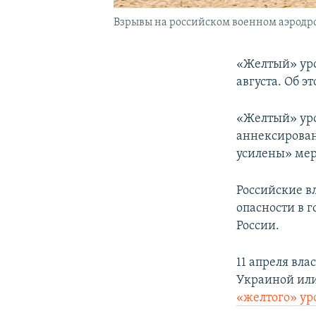
Взрывы на российском военном аэродром
«Желтый» уро
августа. Об э
«Желтый» уро
аннексирован
усилены» мер
Российские в
опасности в 
России.
11 апреля вл
Украиной или
«желтого» ур