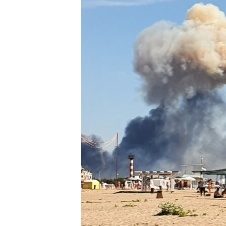
ПОБЕДИТЕЛЕЙ НЕ СУДЯТ?
КРЫМ.НЕПОКОРЕННЫЙ
ELIFBE
УКРАИНСКАЯ ПРОБЛЕМА КРЫМА