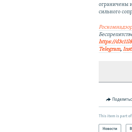
ограничены и
сильного соп
Роскомнадзор
Беспрепятст
https://d3c11l
Telegram
,
Ins
Поделить
This item is part of
Новости
В