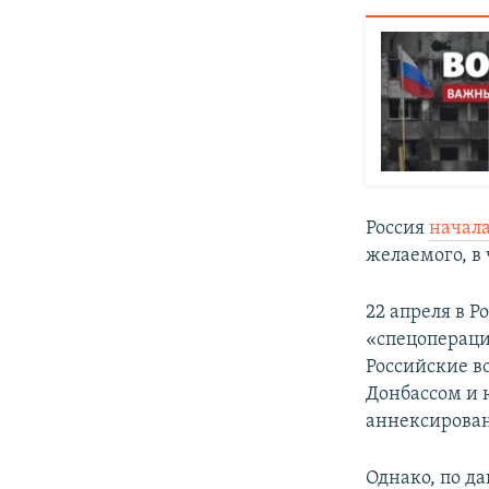
Россия
начал
желаемого, в 
22 апреля в Р
«спецопераци
Российские в
Донбассом и 
аннексирован
Однако, по д