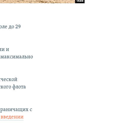
ле до 29
ии и
 «максимально
ической
кого флота
 граничащих с
 введении