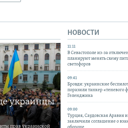
НОВОСТИ
11:11
В Севастополе из-за отключе
планируют менять схему пит
светофоров
09:41
Бровди: украинские беспил
поразили танкер «теневого ф
Геленджика
где украинцы
09:00
Турция, Саудовская Аравия 
заключили соглашение о вз
щиты прав украинской
обороне