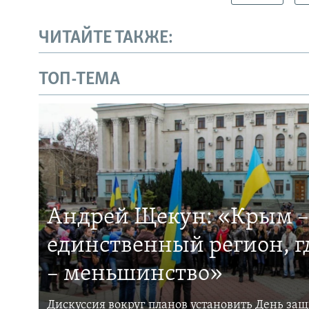
ЧИТАЙТЕ ТАКЖЕ:
ТОП-ТЕМА
Андрей Щекун: «Крым –
единственный регион, 
– меньшинство»
Дискуссия вокруг планов установить День за