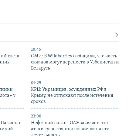
10:45
ний света
СМИ: В Wildberries сообщили, что часть
ания
складов могут перенести в Узбекистан и
Беларусь
09:29
отники
КРЦ: Украинцев, осужденных РФ в
лота» у
Крыму, не отпускают после истечения
сроков
23:00
и Пакистан
Нефтяной гигант ОАЭ заявляет, что
аимной
атаки существенно повлияли на его
деятельность