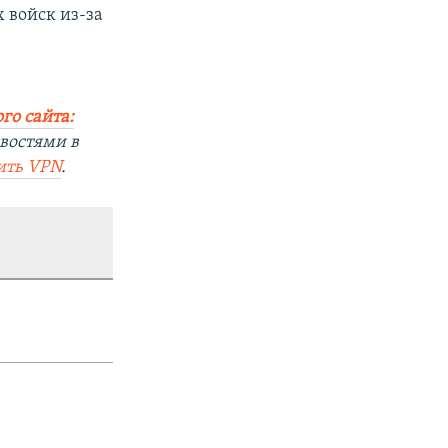
 войск из-за
го сайта:
востями в
ить VPN
.