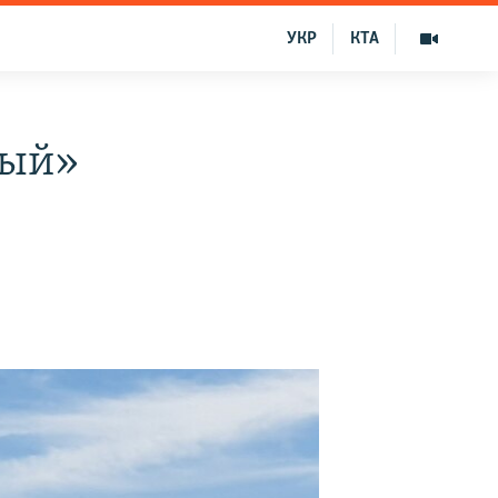
УКР
КТА
тый»