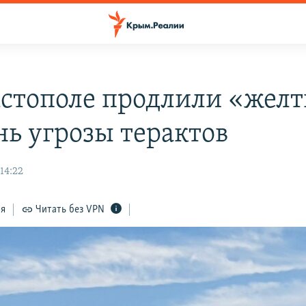
астополе продлили «жел
нь угрозы терактов
 14:22
ся
Читать без VPN