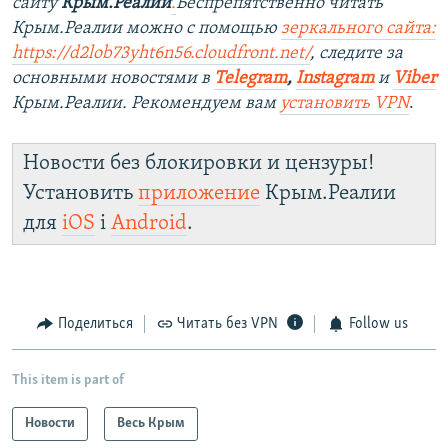
сайту
Крым.Реалии
.
Беспрепятственно читать
Крым.Реалии можно с помощью
зеркального сайта:
https://d2lob73yht6n56.cloudfront.net/
, следите за
основными новостями в
Telegram
,
Instagram
и
Viber
Крым.Реалии. Рекомендуем вам
установить VPN
.
Новости без блокировки и цензуры!
Установить
приложение
Крым.Реалии
для
iOS
і
Android
.
Поделиться
Читать без VPN
Follow us
This item is part of
Новости
Весь Крым