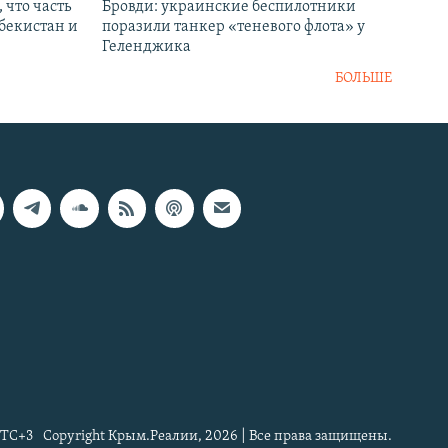
 что часть
Бровди: украинские беспилотники
збекистан и
поразили танкер «теневого флота» у
Геленджика
БОЛЬШЕ
TC+3
Copyright Крым.Реалии, 2026 | Все права защищены.