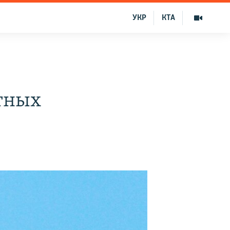
УКР
КТА
тных