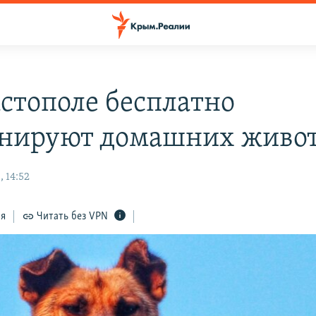
астополе бесплатно
нируют домашних живо
 14:52
ся
Читать без VPN