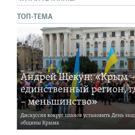
ТОП-ТЕМА
Андрей Щекун: «Крым –
единственный регион, 
– меньшинство»
Дискуссия вокруг планов установить День за
общины Крыма