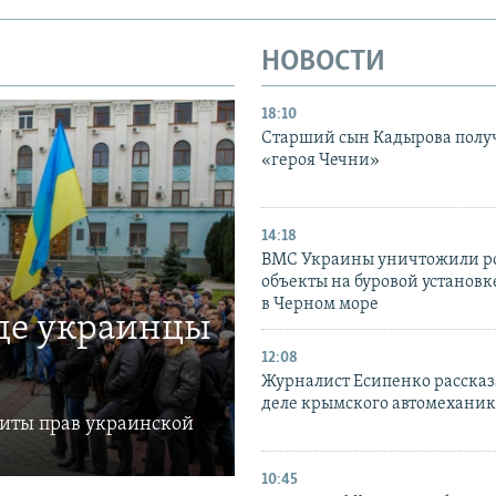
НОВОСТИ
18:10
Старший сын Кадырова полу
«героя Чечни»
14:18
ВМС Украины уничтожили р
объекты на буровой установ
в Черном море
где украинцы
12:08
Журналист Есипенко рассказ
деле крымского автомехани
щиты прав украинской
10:45