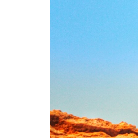
ПОБЕДИТЕЛЕЙ НЕ СУДЯТ?
КРЫМ.НЕПОКОРЕННЫЙ
ELIFBE
УКРАИНСКАЯ ПРОБЛЕМА КРЫМА