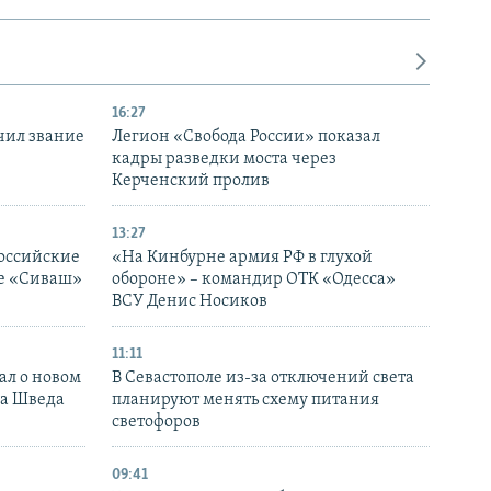
16:27
чил звание
Легион «Свобода России» показал
кадры разведки моста через
Керченский пролив
13:27
оссийские
«На Кинбурне армия РФ в глухой
ке «Сиваш»
обороне» – командир ОТК «Одесса»
ВСУ Денис Носиков
11:11
ал о новом
В Севастополе из-за отключений света
ка Шведа
планируют менять схему питания
светофоров
09:41