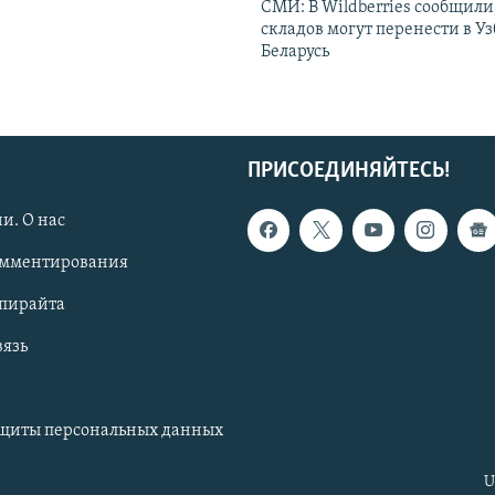
СМИ: В Wildberries сообщили,
складов могут перенести в У
Беларусь
ПРИСОЕДИНЯЙТЕСЬ!
и. О нас
омментирования
опирайта
вязь
ащиты персональных данных
U