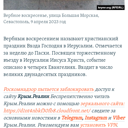
Вербное воскресенье, улица Большая Морская,
Севастополь, 9 апреля 2023 год
Вербным воскресением называют христианский
праздник Входа Господня в Иерусалим. Отмечается
за неделю до Пасхи. Посвящен торжественному
въезду в Иерусалим Иисуса Христа, событие
описано в четырех Евангелиях. Входит в число
великих двунадесятых праздников.
Роскомнадзор пытается заблокировать
доступ к
сайту
Крым.Реалии
.
Беспрепятственно читать
Крым.Реалии можно с помощью
зеркального сайта:
https://d1nt4nbkf30fb8.cloudfront.net/
следите за
основными новостями в
Telegram
,
Instagram
и
Viber
Крым.Реалии. Рекомендуем вам
установить VPN
.