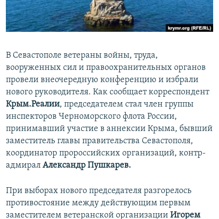
ПРИСОЕДИНЯЙТЕСЬ!
ПОБЕДИТЕЛЕЙ НЕ СУДЯТ?
КРЫМ.НЕПОКОРЕННЫЙ
ELIFBE
В Севастополе ветераны войны, труда,
УКРАИНСКАЯ ПРОБЛЕМА КРЫМА
вооруженных сил и правоохранительных органов
Все сайты RFE/RL
провели внеочередную конференцию и избрали
нового руководителя. Как сообщает корреспондент
Крым.Реалии
, председателем стал член группы
инспекторов Черноморского флота России,
принимавший участие в аннексии Крыма, бывший
заместитель главы правительства Севастополя,
координатор пророссийских организаций, контр-
адмирал
Александр Пушкарев.
При выборах нового председателя разгорелось
противостояние между действующим первым
заместителем ветеранской организации
Игорем