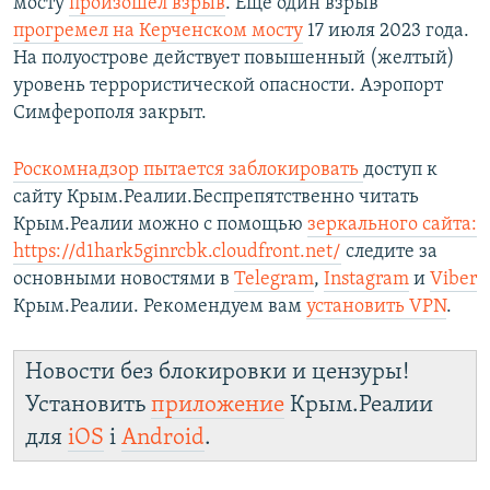
мосту
произошел взрыв
. Еще один взрыв
прогремел на Керченском мосту
17 июля 2023 года.
На полуострове действует повышенный (желтый)
уровень террористической опасности. Аэропорт
Симферополя закрыт.
Роскомнадзор пытается заблокировать
доступ к
сайту Крым.Реалии.Беспрепятственно читать
Крым.Реалии можно с помощью
зеркального сайта:
https://d1hark5ginrcbk.cloudfront.net/
следите за
основными новостями в
Telegram
,
Instagram
и
Viber
Крым.Реалии. Рекомендуем вам
установить VPN
.
Новости без блокировки и цензуры!
Установить
приложение
Крым.Реалии
для
iOS
і
Android
.