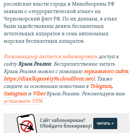
российские власти города и Минобоороны РФ
заявили о «террористической атаке» на
Черноморский флот РФ. По их данным, в атаке
были задействованы девять беспилотных
летательных аппаратов и семь автономных
морских беспилотных аппаратов.
Роскомнадзор пытается заблокировать
доступ к
сайту
Крым.Реалии
.
Беспрепятственно читать
Крым.Реалии мож
но с помощью
зеркального сайта:
https://d1axlkqxm41y9z.cloudfront.net/
. ​
Также
следите за основными новостями в
Telegram
,
Instagra
m
и
Viber
Крым.Реалии. Рекомендуем вам
установить
VPN
.
Сайт заблокирован?
читать >
Обойдите блокировку!