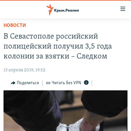
Доступность
ссылки
Вернуться
НОВОСТИ
к
НОВОСТИ
В Севастополе российский
основному
СПЕЦПРОЕКТЫ
содержанию
полицейский получил 3,5 года
ВОДА
Вернутся
ГРУЗ 200
колонии за взятки – Следком
к
ИСТОРИЯ
КАРТА ВОЕННЫХ ОБЪЕКТОВ КРЫМА
главной
13 апреля 2019, 19:52
ЕЩЕ
11 ЛЕТ ОККУПАЦИИ КРЫМА. 11 ИСТОРИЙ СОПРОТИВЛЕНИЯ
навигации
Вернутся
Поделиться
Читать без VPN
РАДІО СВОБОДА
ИНТЕРАКТИВ
к
КАК ОБОЙТИ БЛОКИРОВКУ
ИНФОГРАФИКА
поиску
ТЕЛЕПРОЕКТ КРЫМ.РЕАЛИИ
Українською
СОВЕТЫ ПРАВОЗАЩИТНИКОВ
Qırımtatar
ПРОПАВШИЕ БЕЗ ВЕСТИ