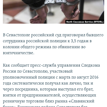
ПРИСОЕДИНЯЙТЕСЬ!
ПОБЕДИТЕЛЕЙ НЕ СУДЯТ?
КРЫМ.НЕПОКОРЕННЫЙ
ELIFBE
УКРАИНСКАЯ ПРОБЛЕМА КРЫМА
В Севастополе российский суд приговорил бывшего
Все сайты RFE/RL
сотрудника российской полиции к 3,5 годам в
колонии общего режима по обвинению во
взяточничестве.
Как сообщает пресс-служба управления Следкома
России по Севастополю, участковый
уполномоченный полиции с марта по август 2016
года систематически получал как лично, так и
через посредника, которым выступал его брат,
взятки от предпринимателей, осуществляющих
розничную торговлю близ рынка «Славянский