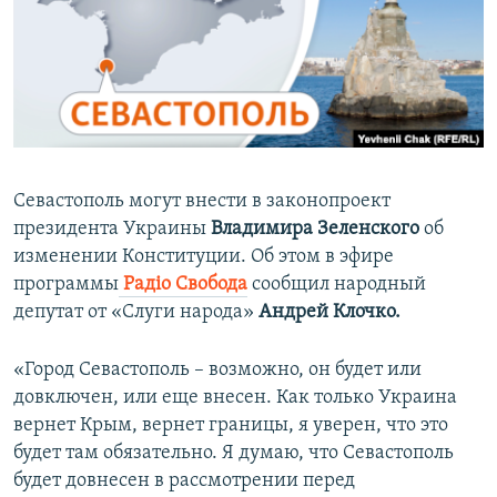
ПРИСОЕДИНЯЙТЕСЬ!
ПОБЕДИТЕЛЕЙ НЕ СУДЯТ?
КРЫМ.НЕПОКОРЕННЫЙ
ELIFBE
УКРАИНСКАЯ ПРОБЛЕМА КРЫМА
Все сайты RFE/RL
Севастополь могут внести в законопроект
президента Украины
Владимира Зеленского
об
изменении Конституции. Об этом в эфире
программы
Радіо Свобода
сообщил народный
депутат от «Слуги народа»
Андрей Клочко.
«Город Севастополь – возможно, он будет или
довключен, или еще внесен. Как только Украина
вернет Крым, вернет границы, я уверен, что это
будет там обязательно. Я думаю, что Севастополь
будет довнесен в рассмотрении перед