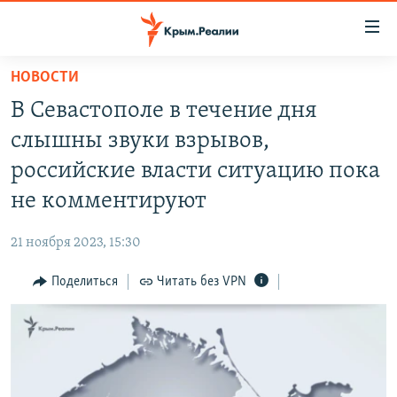
Доступность
ссылки
Вернуться
НОВОСТИ
к
НОВОСТИ
В Севастополе в течение дня
основному
СПЕЦПРОЕКТЫ
содержанию
слышны звуки взрывов,
ВОДА
Вернутся
ГРУЗ 200
российские власти ситуацию пока
к
ИСТОРИЯ
КАРТА ВОЕННЫХ ОБЪЕКТОВ КРЫМА
не комментируют
главной
ЕЩЕ
11 ЛЕТ ОККУПАЦИИ КРЫМА. 11 ИСТОРИЙ СОПРОТИВЛЕНИЯ
навигации
21 ноября 2023, 15:30
Вернутся
РАДІО СВОБОДА
ИНТЕРАКТИВ
к
Поделиться
Читать без VPN
КАК ОБОЙТИ БЛОКИРОВКУ
ИНФОГРАФИКА
поиску
ТЕЛЕПРОЕКТ КРЫМ.РЕАЛИИ
Українською
СОВЕТЫ ПРАВОЗАЩИТНИКОВ
Qırımtatar
ПРОПАВШИЕ БЕЗ ВЕСТИ