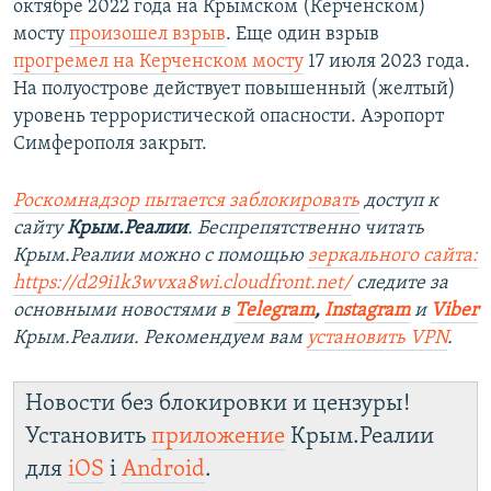
октябре 2022 года на Крымском (Керченском)
мосту
произошел взрыв
. Еще один взрыв
прогремел на Керченском мосту
17 июля 2023 года.
На полуострове действует повышенный (желтый)
уровень террористической опасности. Аэропорт
Симферополя закрыт.
Роскомнадзор пытается заблокировать
доступ к
сайту
Крым.Реалии
. Беспрепятственно читать
Крым.Реалии можно с помощью
зеркального сайта:
https://d29i1k3wvxa8wi.cloudfront.net/
следите за
основными новостями в
Telegram
,
Instagram
и
Viber
Крым.Реалии. Рекомендуем вам
установить VPN
.
Новости без блокировки и цензуры!
Установить
приложение
Крым.Реалии
для
iOS
і
Android
.