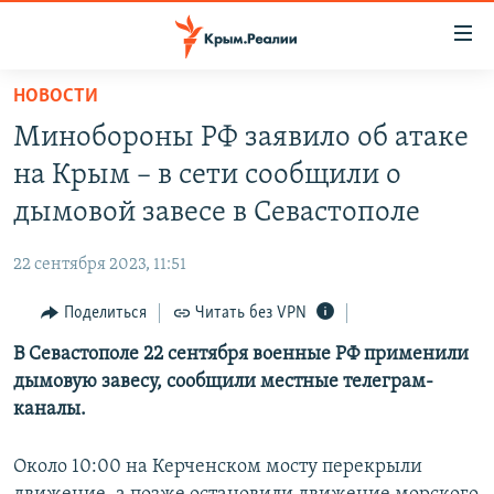
Доступность
ссылки
Вернуться
НОВОСТИ
к
НОВОСТИ
Минобороны РФ заявило об атаке
основному
СПЕЦПРОЕКТЫ
содержанию
на Крым – в сети сообщили о
ВОДА
Вернутся
ГРУЗ 200
дымовой завесе в Севастополе
к
ИСТОРИЯ
КАРТА ВОЕННЫХ ОБЪЕКТОВ КРЫМА
главной
22 сентября 2023, 11:51
ЕЩЕ
11 ЛЕТ ОККУПАЦИИ КРЫМА. 11 ИСТОРИЙ СОПРОТИВЛЕНИЯ
навигации
Вернутся
Поделиться
Читать без VPN
РАДІО СВОБОДА
ИНТЕРАКТИВ
к
В Севастополе 22 сентября военные РФ применили
КАК ОБОЙТИ БЛОКИРОВКУ
ИНФОГРАФИКА
поиску
дымовую завесу, сообщили местные телеграм-
ТЕЛЕПРОЕКТ КРЫМ.РЕАЛИИ
каналы.
Українською
СОВЕТЫ ПРАВОЗАЩИТНИКОВ
Qırımtatar
Около 10:00 на Керченском мосту перекрыли
ПРОПАВШИЕ БЕЗ ВЕСТИ