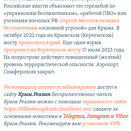
Российские власти объясняют это стрельбой по
«украинским беспилотникам», «работой ПВО» или
учениями военных РФ.
Сергей Аксенов называл
беспилотники
«основной угрозой» для Крыма. В
октябре 2022 года на Крымском (Керченском)
мосту
произошел взрыв
. Еще один взрыв
прогремел на Керченском мосту
17 июля 2023 года.
На полуострове действует повышенный (желтый)
уровень террористической опасности. Аэропорт
Симферополя закрыт.
Роскомнадзор пытается заблокировать
доступ к
сайту
Крым.Реалии
.Беспрепятственно читать
Крым.Реалии можно с помощью
зеркального сайта:
https://d2bafveuqtksoh.cloudfront.net/
следите за
основными новостями в
Telegram
,
Instagram
и
Viber
Крым.Реалии. Рекомендуем вам
установить VPN
.