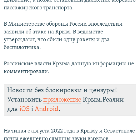
движение, а позже остановили движение морского
ПРИСОЕДИНЯЙТЕСЬ!
ПОБЕДИТЕЛЕЙ НЕ СУДЯТ?
пассажирского транспорта.
КРЫМ.НЕПОКОРЕННЫЙ
В Министерстве обороны России впоследствии
ELIFBE
заявили об атаке на Крым. В ведомстве
утверждают, что сбили одну ракеты и два
УКРАИНСКАЯ ПРОБЛЕМА КРЫМА
беспилотника.
Все сайты RFE/RL
Российские власти Крыма данную информацию не
комментировали.
Новости без блокировки и цензуры!
Установить
приложение
Крым.Реалии
для
iOS
і
Android
.
Начиная с августа 2022 года в Крыму и Севастополе
почти ежедневно слышны звуки взрывов.